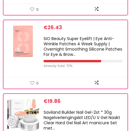
0
€
26.43
SiO Beauty Super Eyelift | Eye Anti-
Wrinkle Patches 4 Week Supply |
Overnight Smoothing Silicone Patches
For Eye & Brow…
Already Sold: 73%
0
€
19.86
Saviland Builder Nail Gel-2st * 30g
Nagelverlengingskit LED/U V Gel Naakt
Clear Hard Gel Nail Art manicure Set
met…