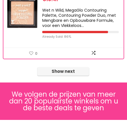
Wet n Wild, MegaGlo Contouring
Palette, Contouring Powder Duo, met
Mengbare en Opbouwbare Formule,
voor een Vlekkeloos…
Already Sold: 86%
0
Show next
We volgen de prijzen van meer
dan 20 populairste winkels om u
de beste deals te geven