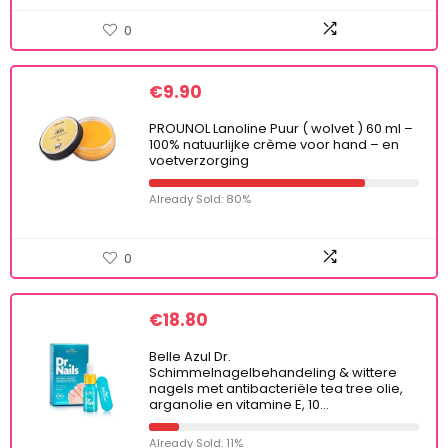
0
€
9.90
PROUNOL Lanoline Puur ( wolvet ) 60 ml –
100% natuurlijke crème voor hand – en
voetverzorging
Already Sold: 80%
0
€
18.80
Belle Azul Dr.
Schimmelnagelbehandeling & wittere
nagels met antibacteriële tea tree olie,
arganolie en vitamine E, 10…
Already Sold: 11%