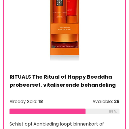
RITUALS The Ritual of Happy Boeddha
probeerset, vitaliserende behandeling
Already Sold:
18
Available:
26
le:
16
Man
69 %
Set
75 %
Schiet op! Aanbieding loopt binnenkort af