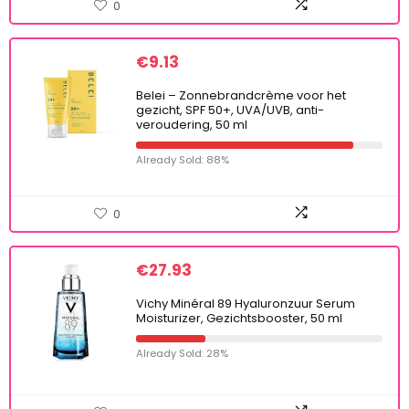
0
€
9.13
Belei – Zonnebrandcrème voor het
gezicht, SPF 50+, UVA/UVB, anti-
veroudering, 50 ml
Already Sold: 88%
0
€
27.93
Vichy Minéral 89 Hyaluronzuur Serum
Moisturizer, Gezichtsbooster, 50 ml
Already Sold: 28%