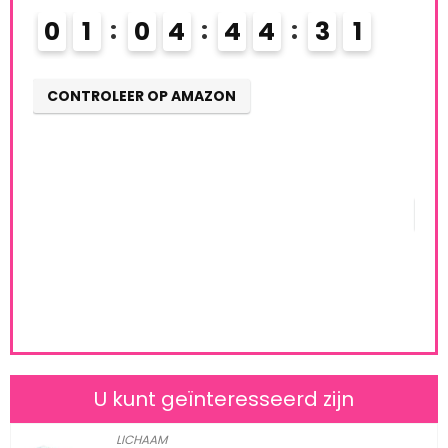
Alre
0
1
0
4
4
4
3
0
1
CONTROLEER OP AMAZON
Schi
0
CO
U kunt geïnteresseerd zijn
LICHAAM