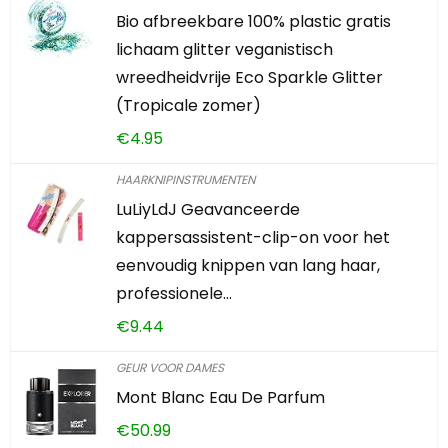
Bio afbreekbare 100% plastic gratis
lichaam glitter veganistisch
wreedheidvrije Eco Sparkle Glitter
(Tropicale zomer)
€
4.95
HAARKNIPINSTRUMENTEN
LuLiyLdJ Geavanceerde
kappersassistent-clip-on voor het
eenvoudig knippen van lang haar,
professionele…
€
9.44
GEUR VOOR DAMES
Mont Blanc Eau De Parfum
€
50.99