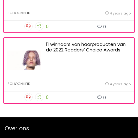
SCHOONHEID
4 years ago
0
0
11 winnaars van haarproducten van
de 2022 Readers’ Choice Awards
SCHOONHEID
4 years ago
0
0
Over ons