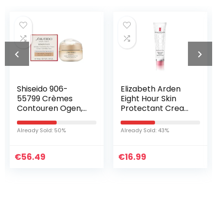
Shiseido 906-
Elizabeth Arden
55799 Crèmes
Eight Hour Skin
Contouren Ogen,
Protectant Cream
15ml (pak van
parfumvrij, 50 ml
1),Veelkleurig
Already Sold: 50%
Already Sold: 43%
€
56.49
€
16.99