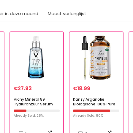
air in deze maand
Meest verlanglijst
€
27.93
€
18.99
Vichy Minéral 89
Kanzy Arganolie
Hyaluronzuur Serum
Biologische 100% Pure
Moisturizer,
Koudgeperste Argan
Gezichtsbooster, 50 ml
oil Morocco
Already Sold: 28%
Already Sold: 80%
Veganistische
Behandeling voor
Droog Haar, Huid…