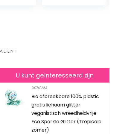
en ?
ADEN!
U kunt geïnteresseerd zijn
LICHAAM
Bio afbreekbare 100% plastic
Man’Stuff 
gratis lichaam glitter
Toiletry Se
veganistisch wreedheidvrije
GSTOMAN
Eco Sparkle Glitter (Tropicale
zomer)