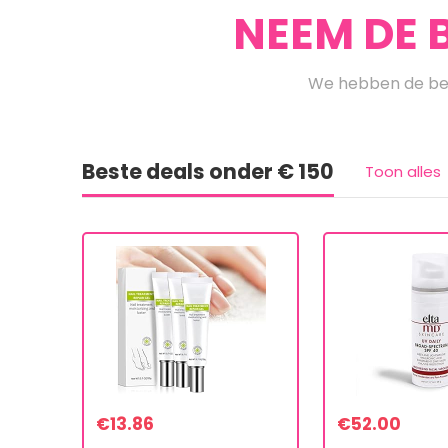
NEEM DE 
We hebben de bes
Beste deals onder € 150
Toon alles
€
13.86
€
52.00