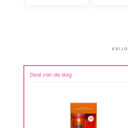
Iet
KRIJ
Deal van de dag
sing