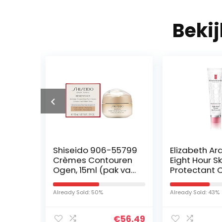
Beki
Shiseido 906-55799
Elizabeth Ar
l
Crèmes Contouren
Eight Hour Sk
Ogen, 15ml (pak van
Protectant
1),Veelkleurig
parfumvrij, 
Already Sold: 50%
Already Sold: 43%
€
8.76
€
56.49