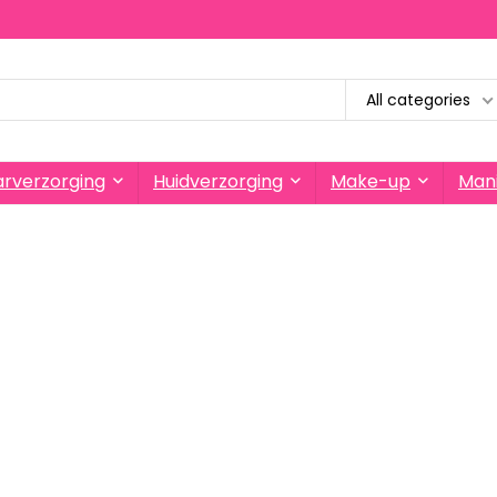
All categories
rverzorging
Huidverzorging
Make-up
Mani