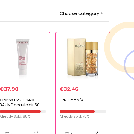
Choose category
€
37.90
€
32.46
Clarins 825-63483
ERROR:#N/A
BAUME beautclair 50
ml,Veelkleurig
Already Sold: 88%
Already Sold: 75%