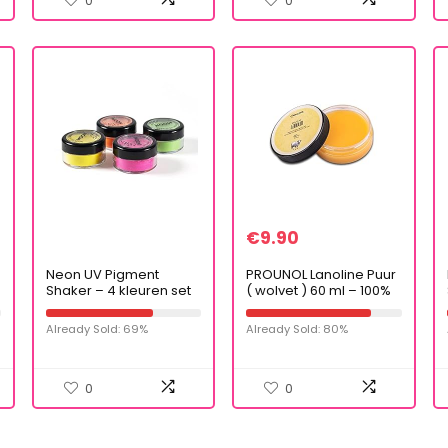
0
0
€
9.90
Neon UV Pigment
PROUNOL Lanoline Puur
Shaker – 4 kleuren set
( wolvet ) 60 ml – 100%
– UV actief – voor
natuurlijke crème voor
gezicht en lichaam –
hand – en
Already Sold: 69%
Already Sold: 80%
blacklight lichteffect
voetverzorging
0
0