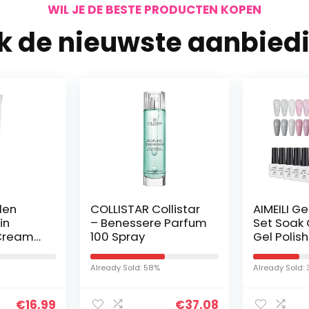
WIL JE DE BESTE PRODUCTEN KOPEN
jk de nieuwste aanbied
den
COLLISTAR Collistar
AIMEILI Ge
in
– Benessere Parfum
Set Soak 
 Cream
100 Spray
Gel Polish
50 ml
ml – Gift K
Already Sold: 58%
Already Sold:
€
16.99
€
37.08