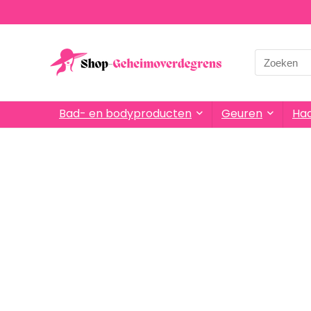
Bad- en bodyproducten
Geuren
Haa