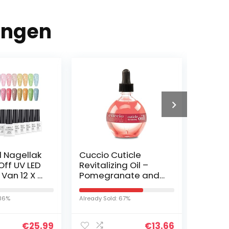
ingen
l Nagellak
Cuccio Cuticle
KIKO M
Off UV LED
Revitalizing Oil –
Highlig
 Van 12 X 8
Pomegranate and
Fluid C
it 7
Fig Manicure for
Vloeib
Unisex 2.5 oz Oil
highli
 36%
Already Sold: 67%
Already S
concea
€
25.99
€
13.66