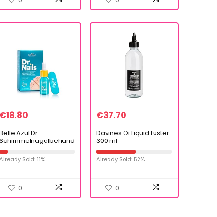
0
0
€
18.80
€
37.70
Belle Azul Dr.
Davines Oi Liquid Luster
Schimmelnagelbehand
300 ml
eling & wittere nagels
met antibacteriële tea
Already Sold: 11%
Already Sold: 52%
tree olie, arganolie en
vitamine E, 10…
0
0