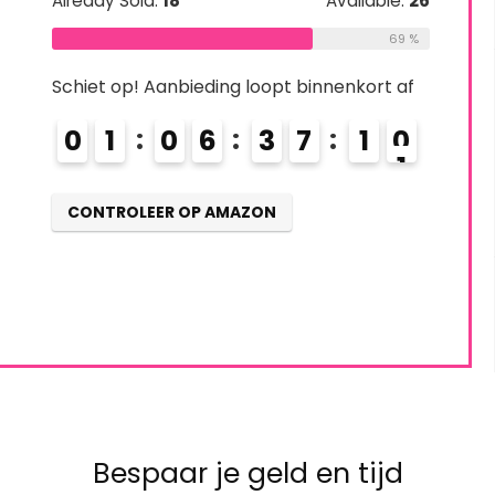
Already Sold:
18
Available:
26
69 %
Schiet op! Aanbieding loopt binnenkort af
0
1
0
6
3
7
0
9
1
0
CONTROLEER OP AMAZON
Bespaar je geld en tijd