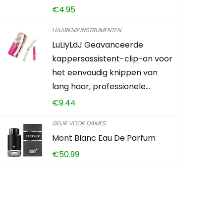
Already Sold:
€
4.95
HAARKNIPINSTRUMENTEN
Schiet op! A
LuLiyLdJ Geavanceerde
kappersassistent-clip-on voor
0
2
het eenvoudig knippen van
lang haar, professionele…
CONTROLEE
€
9.44
GEUR VOOR DAMES
Mont Blanc Eau De Parfum
€
50.99