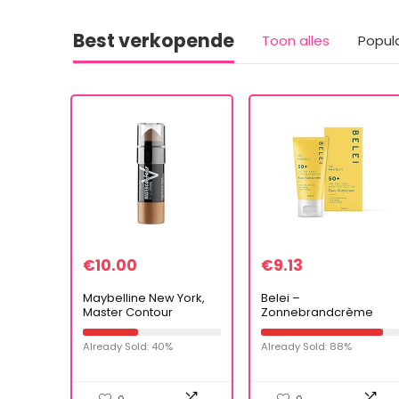
Best verkopende
Toon alles
Popul
€
10.00
€
9.13
Maybelline New York,
Belei –
Master Contour
Zonnebrandcrème
Highlight Duostick, Light
voor het gezicht, SPF
01, 7 gram
50+, UVA/UVB, anti-
Already Sold: 40%
Already Sold: 88%
veroudering, 50 ml