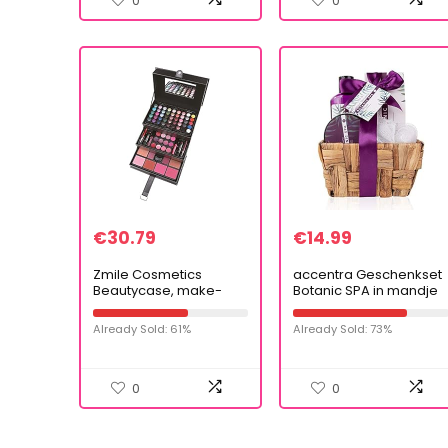
0
0
€
30.79
€
14.99
Zmile Cosmetics
accentra Geschenkset
Beautycase, make-
Botanic SPA in mandje
upkoffer, zwart
van zeegras, bad- en
doucheset, 5-delige
Already Sold: 61%
Already Sold: 73%
geschenkset in
decoratief mandje
van…
0
0