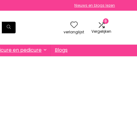
Nieuws en blogs lezen
0
Vergelijken
verlanglijst
cure en pedicure
Blogs