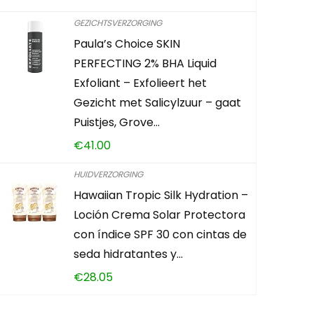
Already Sold:
GEZICHTSVERZORGING
Paula’s Choice SKIN
Schiet op! A
PERFECTING 2% BHA Liquid
Exfoliant – Exfolieert het
0
2
Gezicht met Salicylzuur – gaat
Puistjes, Grove…
CONTROLEE
€
41.00
HUIDVERZORGING
Hawaiian Tropic Silk Hydration –
Loción Crema Solar Protectora
con índice SPF 30 con cintas de
seda hidratantes y…
€
28.05