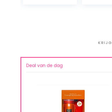
Iet
KRIJ
Deal van de dag
sing