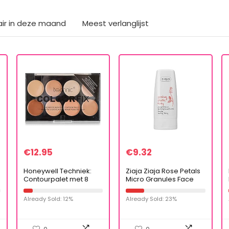
air in deze maand
Meest verlanglijst
€
12.95
€
9.32
Honeywell Techniek:
Ziaja Ziaja Rose Petals
Contourpalet met 8
Micro Granules Face
kleuren Cream
Scrub 60ml
Foundation (28 g).
Already Sold: 12%
Already Sold: 23%