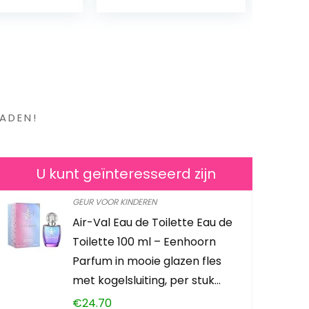
en ?
ADEN!
U kunt geïnteresseerd zijn
GEUR VOOR KINDEREN
Air-Val Eau de Toilette Eau de
Man’Stuff 
Toilette 100 ml – Eenhoorn
Toiletry Se
Parfum in mooie glazen fles
GSTOMAN
met kogelsluiting, per stuk…
€
24.70