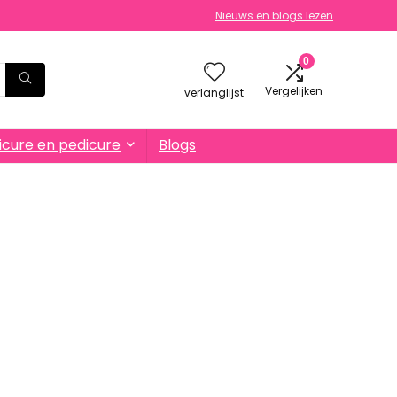
Nieuws en blogs lezen
0
Vergelijken
verlanglijst
cure en pedicure
Blogs