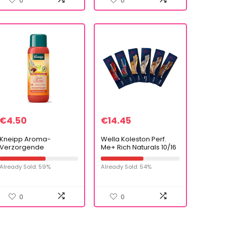
0
0
€
4.50
€
14.45
Kneipp Aroma-
Wella Koleston Perf.
Verzorgende
Me+ Rich Naturals 10/16
Schuimbad Gute Laune,
60ml
400 Ml
Already Sold: 59%
Already Sold: 54%
0
0