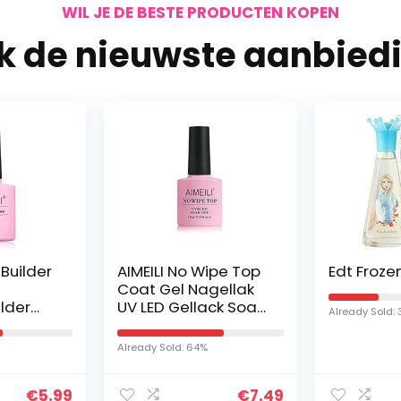
WIL JE DE BESTE PRODUCTEN KOPEN
jk de nieuwste aanbied
 Builder
AIMEILI No Wipe Top
Edt Froze
Coat Gel Nagellak
ilder
UV LED Gellack Soak
Already Sold:
gellak
Off Glanzend voor
ck Soak
Gel Nagels Nail Art
Already Sold: 64%
Manicure 10ml
t voor…
€
5.99
€
7.49