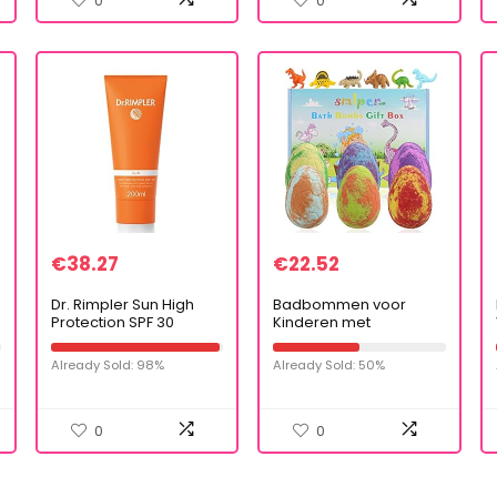
0
0
€
38.27
€
22.52
Dr. Rimpler Sun High
Badbommen voor
Protection SPF 30
Kinderen met
Waterdichte en
Verrassing erin, 6 STKS
zweetbestendige
Dino-ei Handgemaakte
Already Sold: 98%
Already Sold: 50%
zonnecrème,
Natuurlijke
zonnebrandcrème,
Koolzuurhoudende
zonnemelk, per stuk…
Badbommen…
0
0