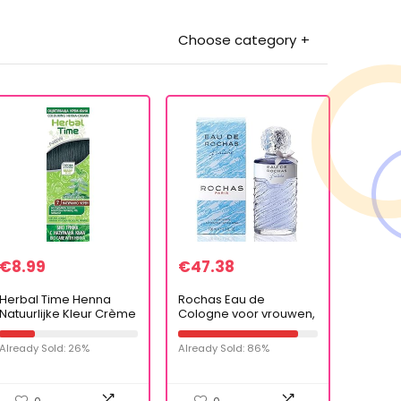
Choose category
€
8.99
€
47.38
Herbal Time Henna
Rochas Eau de
Natuurlijke Kleur Crème
Cologne voor vrouwen,
Natuurlijke Zwarte Kleur
per stuk verpakt (1 x 100
Nº 7 | Henna Haar | Dekt
ml)
Already Sold: 26%
Already Sold: 86%
Grijzen Haren |
Tijdelijke…