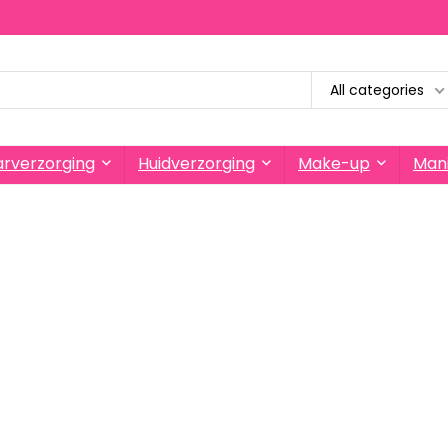
All categories
rverzorging
Huidverzorging
Make-up
Mani