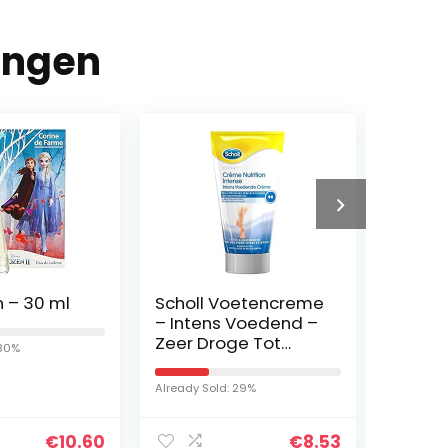
ingen
n – 30 ml
Scholl Voetencreme
Paco 
– Intens Voedend –
de toi
Zeer Droge Tot
voor 
 30%
Ruwe Huid – 150 ml
vrouwe
meerkle
Already Sold: 29%
Already So
100 ml
€
10.60
€
8.53