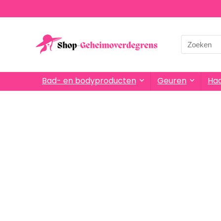
Bad- en bodyproducten
Geuren
Haa