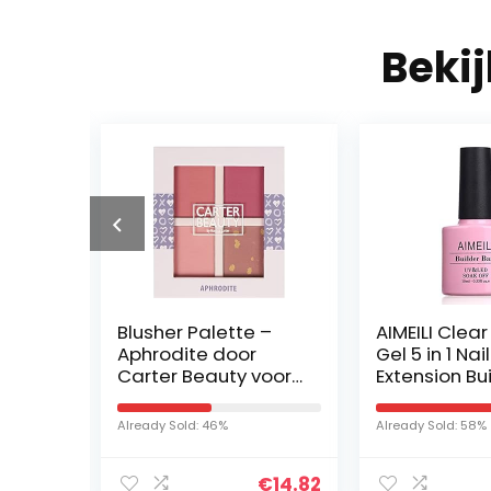
Beki
en
Blusher Palette –
AIMEILI Clear
Aphrodite door
Gel 5 in 1 Nail
,5ml
Carter Beauty voor
Extension Bu
Vrouwen – 13.6 oz
Base Gel Na
oires
Blush
UV LED Gella
Already Sold: 46%
Already Sold: 58%
Off Nail
uit
Enhancemen
€
14.82