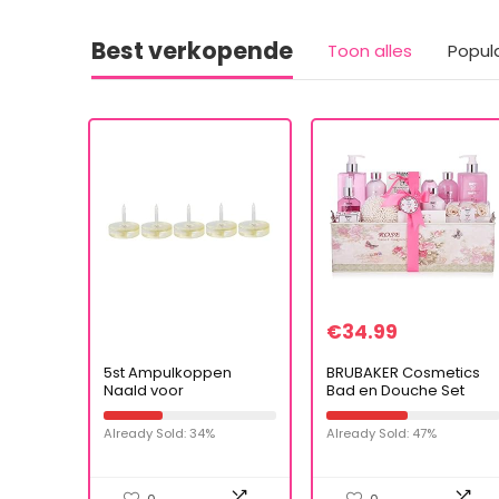
Best verkopende
Toon alles
Popul
€
34.99
5st Ampulkoppen
BRUBAKER Cosmetics
Naald voor
Bad en Douche Set
Hyaluronpen, 0,5ml
Rose Geur – 17-delige
Hylauronzuur Injectie
Beauty Gift Set in
Already Sold: 34%
Already Sold: 47%
Accessoires
Vintage Geschenkdoos
Wegwerpbaar Ampul
Hoofd Spuit Naald