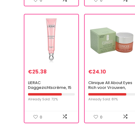
0
0
€
25.38
€
24.10
LIERAC
Clinique All About Eyes
Daggezichtscrème, 15
Rich voor Vrouwen,
ml
Vermindert Kringen, 15
ml
Already Sold: 72%
Already Sold: 81%
0
0