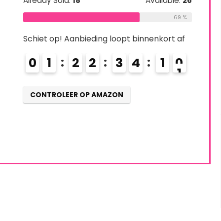
Already Sold:
18
Available:
26
69 %
Schiet op! Aanbieding loopt binnenkort af
0
1
2
2
3
4
0
9
1
0
CONTROLEER OP AMAZON