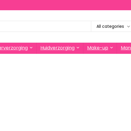
All categories
rverzorging
Huidverzorging
Make-up
Mani