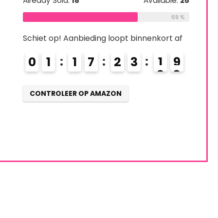
Already Sold:
18
Available:
26
69 %
Schiet op! Aanbieding loopt binnenkort af
0
1
1
7
2
3
1
8
9
CONTROLEER OP AMAZON