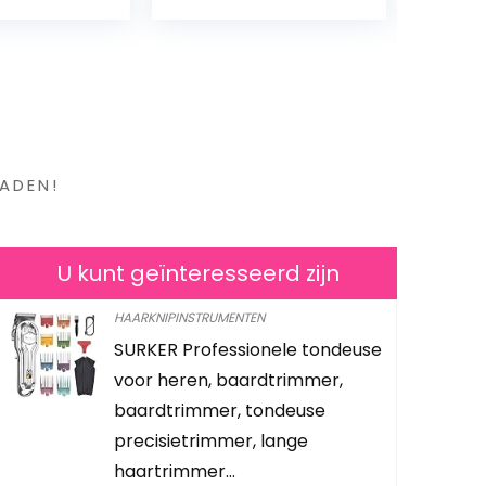
aakt en
isch
en ?
ADEN!
U kunt geïnteresseerd zijn
HAARKNIPINSTRUMENTEN
SURKER Professionele tondeuse
Man’Stuff 
voor heren, baardtrimmer,
Toiletry Se
baardtrimmer, tondeuse
GSTOMAN
precisietrimmer, lange
haartrimmer…