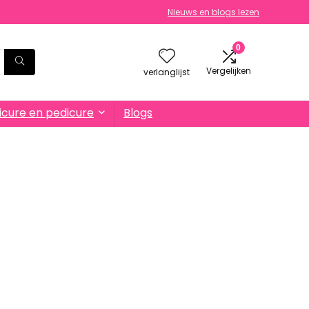
Nieuws en blogs lezen
0
Vergelijken
verlanglijst
cure en pedicure
Blogs