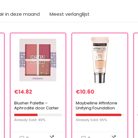
air in deze maand
Meest verlanglijst
€
14.82
€
10.60
Blusher Palette –
Maybelline Affinitone
Aphrodite door Carter
Unifying Foundation
Beauty voor Vrouwen –
Cream (16 Vanilla
13.6 oz Blush
Rose) 30 ml
Already Sold: 49%
Already Sold: 95%