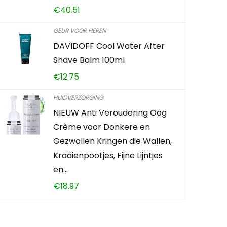
Already Sold:
€
40.51
GEUR VOOR HEREN
Schiet op! A
DAVIDOFF Cool Water After
Shave Balm 100ml
0
2
€
12.75
CONTROLEE
HUIDVERZORGING
NIEUW Anti Veroudering Oog
Crème voor Donkere en
Gezwollen Kringen die Wallen,
Kraaienpootjes, Fijne Lijntjes
en…
€
18.97