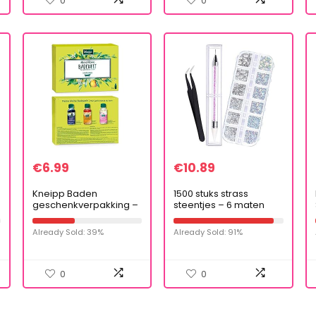
0
0
€
6.99
€
10.89
Kneipp Baden
1500 stuks strass
geschenkverpakking –
steentjes – 6 maten
Mijn kleine badewelt, 3
platte achterkant
x 20 ml
edelstenen, kristallen
Already Sold: 39%
Already Sold: 91%
AB steentjes nail art
edelstenen en…
0
0