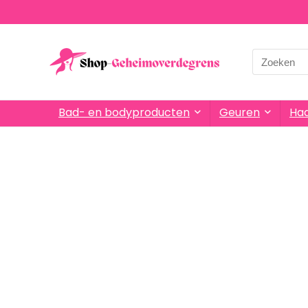
Bad- en bodyproducten
Geuren
Haa