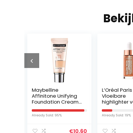
Beki
Maybelline
L’Oréal Paris
Affinitone Unifying
Vloeibare
ray
Foundation Cream
highlighter 
(16 Vanilla Rose) 30
frisse teint,
ml
mon Amour
Already Sold: 95%
Already Sold: 19%
Highlighting
02 Loving Pea
€
39.90
€
10.60
15 ml