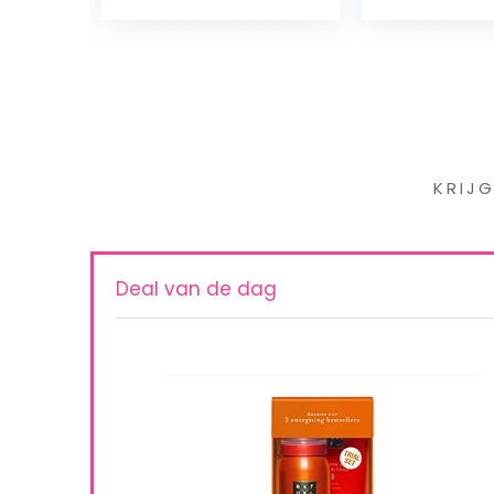
Iet
KRIJ
Deal van de dag
sing