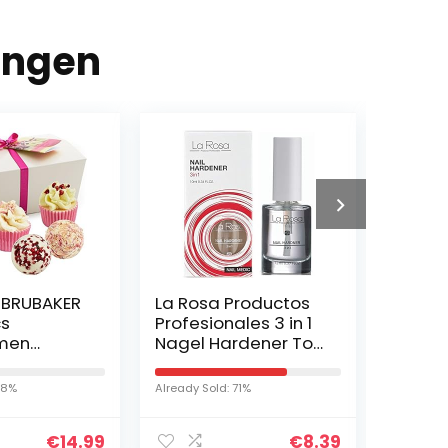
ingen
 BRUBAKER
La Rosa Productos
Paw Pa
s
Profesionales 3 in 1
voor k
men
Nagel Hardener Top
de toi
et
en Base Coat
glazen
”Pink
Regenereert
chase-
18%
Already Sold: 71%
Already S
 –
Versterkt en
cadea
e
beschermt broze…
jongen
€
14.99
€
8.39
ten –