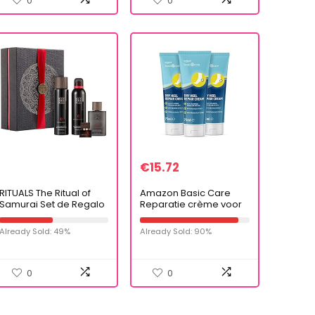
0
0
€
15.72
RITUALS The Ritual of
Amazon Basic Care
Samurai Set de Regalo
Reparatie crème voor
Large, Invigorating
Droog Scheren- 3 stuks
Collection
(3 Buizen à 75 ml)
Already Sold: 49%
Already Sold: 90%
0
0