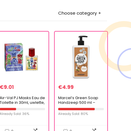
Choose category
€
9.01
€
4.99
Air-Val PJ Masks Eau de
Marcel’s Green Soap
Toilette in 30ml, uwlette,
Handzeep 500 ml –
Catboy en Gecco
Sandelhout &
Kardemom –
Already Sold: 36%
Already Sold: 80%
Plantaardig –
Milieuvriendelijk –
Gerecyclede Flessen…