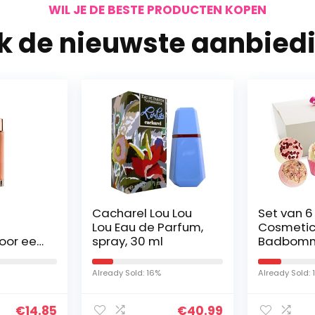
WIL JE DE BESTE PRODUCTEN KOPEN
jk de nieuwste aanbied
Cacharel Lou Lou
Set van 6
Lou Eau de Parfum,
Cosmetic
voor een
spray, 30 ml
Badbom
 Glow
Cadeaus
Badballen
Already Sold: 16%
Already Sold: 
 Drops,
Moments”
ch, 1 x
Natuurlijk
€
14.85
€
40.99
Ingrediën