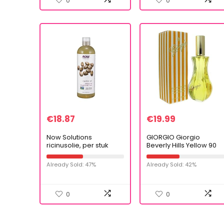
0
0
€
18.87
€
19.99
Now Solutions
GIORGIO Giorgio
ricinusolie, per stuk
Beverly Hills Yellow 90
verpakt (1 x 473 ml)
ml – Eau de Toilette –
Damesparfum
Already Sold: 47%
Already Sold: 42%
0
0