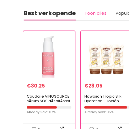
Best verkopende
Toon alles
Popul
€
30.25
€
28.05
Caudalie VINOSOURCE
Hawaiian Tropic Silk
sÃrum SOS dÃsaltÃrant
Hydration – Loción
30 ml
Crema Solar
Protectora con índice
Already Sold: 67%
Already Sold: 95%
SPF 30 con cintas de
seda hidratantes y…