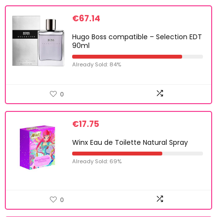
€
67.14
Hugo Boss compatible – Selection EDT
90ml
Already Sold: 84%
0
€
17.75
Winx Eau de Toilette Natural Spray
Already Sold: 69%
0