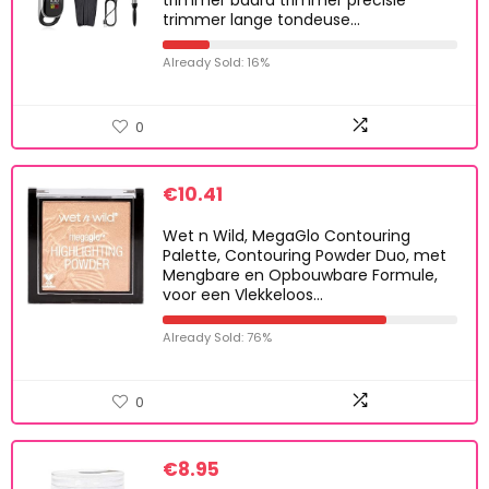
trimmer baard trimmer precisie
trimmer lange tondeuse…
Already Sold: 16%
0
€
10.41
Wet n Wild, MegaGlo Contouring
Palette, Contouring Powder Duo, met
Mengbare en Opbouwbare Formule,
voor een Vlekkeloos…
Already Sold: 76%
0
€
8.95