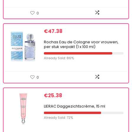
0
€
47.38
Rochas Eau de Cologne voor vrouwen,
per stuk verpakt (1 x 100 ml)
Already Sold: 86%
0
€
25.38
LIERAC Daggezichtscrème, 15 ml
Already Sold: 72%