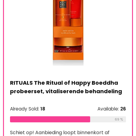
RITUALS The Ritual of Happy Boeddha
probeerset, vitaliserende behandeling
Already Sold:
18
Available:
26
le:
16
Man
69 %
Set
75 %
Schiet op! Aanbieding loopt binnenkort af