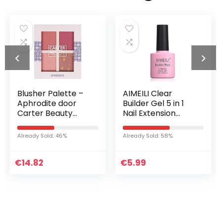
Blusher Palette –
AIMEILI Clear
Aphrodite door
Builder Gel 5 in 1
Carter Beauty
Nail Extension
voor Vrouwen –
Builder Base Gel
13.6 oz Blush
Nagellak UV LED
Already Sold: 46%
Already Sold: 58%
Gellack Soak Off
Nail Enhancement
€
14.82
€
voor…
5.99