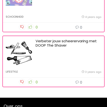
SCHOONHEID
4 years ago
0
0
Verbeter jouw scheerervaring met
DOOP The Shaver
LIFESTYLE
3 years ago
0
0
Over ons