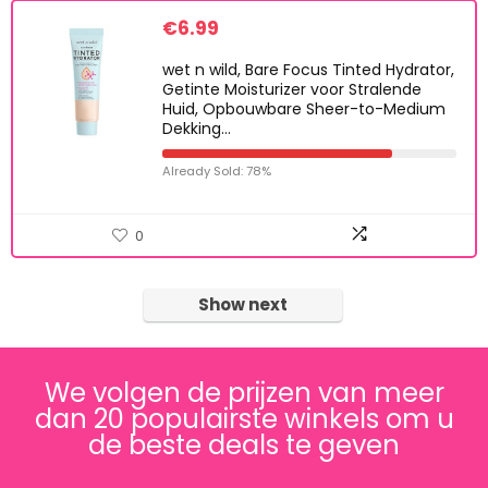
€
6.99
wet n wild, Bare Focus Tinted Hydrator,
Getinte Moisturizer voor Stralende
Huid, Opbouwbare Sheer-to-Medium
Dekking…
Already Sold: 78%
0
Show next
We volgen de prijzen van meer
dan 20 populairste winkels om u
de beste deals te geven