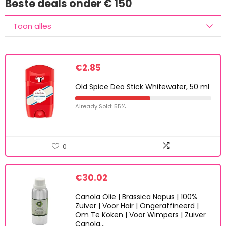
Beste deals onder € 150
Toon alles
€
2.85
Old Spice Deo Stick Whitewater, 50 ml
Already Sold: 55%
0
€
30.02
Canola Olie | Brassica Napus | 100%
Zuiver | Voor Hair | Ongeraffineerd |
Om Te Koken | Voor Wimpers | Zuiver
Canola…