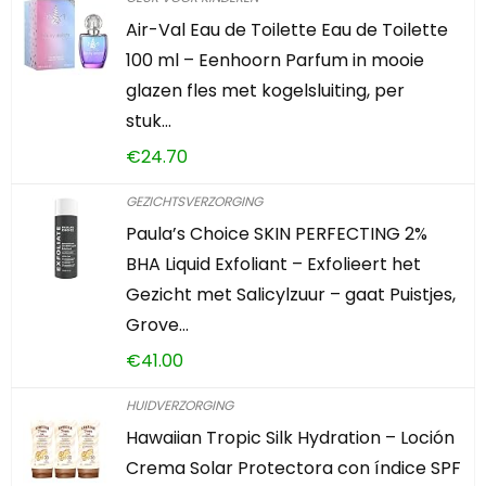
Air-Val Eau de Toilette Eau de Toilette
100 ml – Eenhoorn Parfum in mooie
glazen fles met kogelsluiting, per
stuk…
€
24.70
GEZICHTSVERZORGING
Paula’s Choice SKIN PERFECTING 2%
BHA Liquid Exfoliant – Exfolieert het
Gezicht met Salicylzuur – gaat Puistjes,
Grove…
€
41.00
HUIDVERZORGING
Hawaiian Tropic Silk Hydration – Loción
Crema Solar Protectora con índice SPF