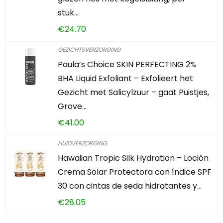
stuk…
€
24.70
GEZICHTSVERZORGING
Paula’s Choice SKIN PERFECTING 2%
BHA Liquid Exfoliant – Exfolieert het
Gezicht met Salicylzuur – gaat Puistjes,
Grove…
€
41.00
HUIDVERZORGING
Hawaiian Tropic Silk Hydration – Loción
Crema Solar Protectora con índice SPF
30 con cintas de seda hidratantes y…
€
28.05