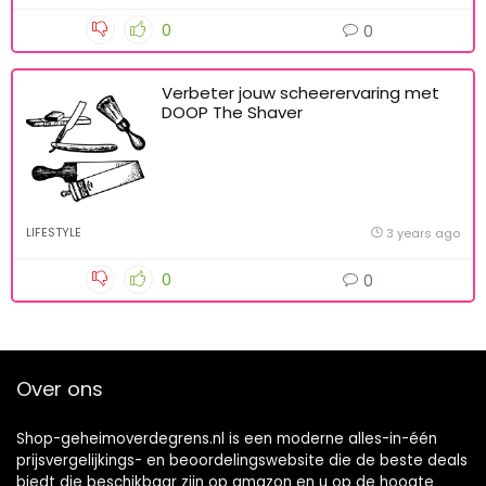
0
0
Verbeter jouw scheerervaring met
DOOP The Shaver
LIFESTYLE
3 years ago
0
0
Over ons
Shop-geheimoverdegrens.nl is een moderne alles-in-één
prijsvergelijkings- en beoordelingswebsite die de beste deals
biedt die beschikbaar zijn op amazon en u op de hoogte