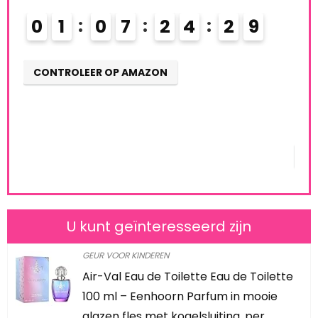
Already Sold:
21
Available:
31
8
68 %
Schiet op! Aanbieding loopt binnenkort af
0
2
0
7
2
4
2
8
CONTROLEER OP AMAZON
U kunt geïnteresseerd zijn
GEUR VOOR KINDEREN
Air-Val Eau de Toilette Eau de Toilette
100 ml – Eenhoorn Parfum in mooie
glazen fles met kogelsluiting, per