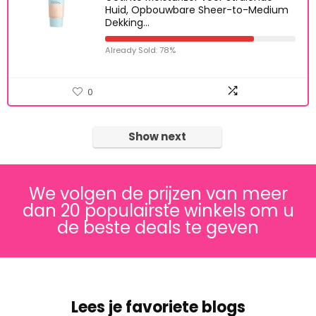
Huid, Opbouwbare Sheer-to-Medium
Dekking…
Already Sold: 78%
0
Show next
We volgen de prijzen van meer
dan 20 populairste winkels om u
de beste deals te geven
Lees je favoriete blogs