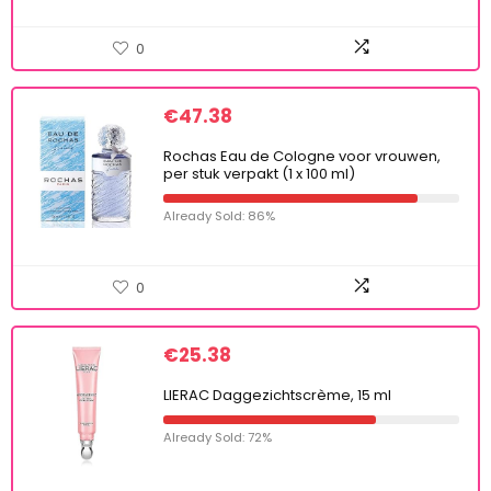
0
€
47.38
Rochas Eau de Cologne voor vrouwen,
per stuk verpakt (1 x 100 ml)
Already Sold: 86%
0
€
25.38
LIERAC Daggezichtscrème, 15 ml
Already Sold: 72%