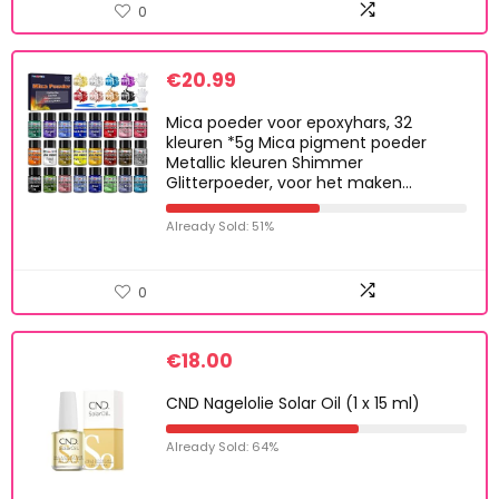
0
€
20.99
Mica poeder voor epoxyhars, 32
kleuren *5g Mica pigment poeder
Metallic kleuren Shimmer
Glitterpoeder, voor het maken…
Already Sold: 51%
0
€
18.00
CND Nagelolie Solar Oil (1 x 15 ml)
Already Sold: 64%