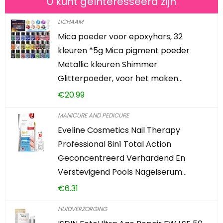
U kunt geïnteresseerd zijn
LICHAAM
Mica poeder voor epoxyhars, 32
kleuren *5g Mica pigment poeder
Metallic kleuren Shimmer
Glitterpoeder, voor het maken…
€
20.99
MANICURE AND PEDICURE
Eveline Cosmetics Nail Therapy
Professional 8in1 Total Action
Geconcentreerd Verhardend En
Verstevigend Pools Nagelserum…
€
6.31
HUIDVERZORGING