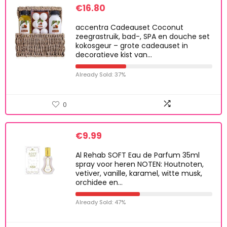
€
16.80
accentra Cadeauset Coconut
zeegrastruik, bad-, SPA en douche set
kokosgeur – grote cadeauset in
decoratieve kist van…
Already Sold: 37%
0
€
9.99
Al Rehab SOFT Eau de Parfum 35ml
spray voor heren NOTEN: Houtnoten,
vetiver, vanille, karamel, witte musk,
orchidee en…
Already Sold: 47%