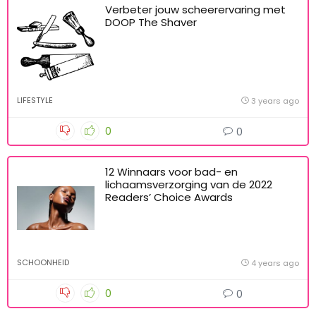
Verbeter jouw scheerervaring met
DOOP The Shaver
LIFESTYLE
3 years ago
0
0
12 Winnaars voor bad- en
lichaamsverzorging van de 2022
Readers’ Choice Awards
SCHOONHEID
4 years ago
0
0