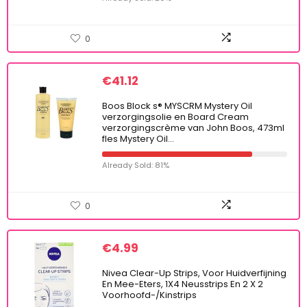
0
€
41.12
Boos Block s® MYSCRM Mystery Oil
verzorgingsolie en Board Cream
verzorgingscrème van John Boos, 473ml
fles Mystery Oil…
Already Sold: 81%
0
€
4.99
Nivea Clear-Up Strips, Voor Huidverfijning
En Mee-Eters, 1X4 Neusstrips En 2 X 2
Voorhoofd-/Kinstrips