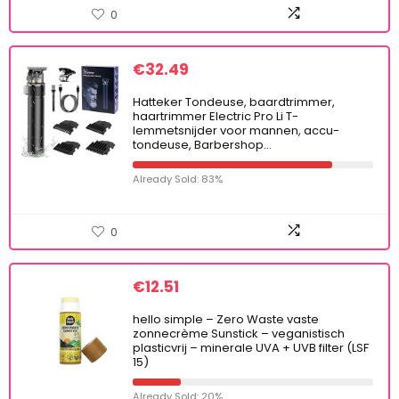
0
€
32.49
Hatteker Tondeuse, baardtrimmer,
haartrimmer Electric Pro Li T-
lemmetsnijder voor mannen, accu-
tondeuse, Barbershop…
Already Sold: 83%
0
€
12.51
hello simple – Zero Waste vaste
zonnecrème Sunstick – veganistisch
plasticvrij – minerale UVA + UVB filter (LSF
15)
Already Sold: 20%