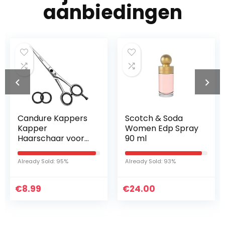
aanbiedingen
Candure Kappers
Scotch & Soda
Kapper
Women Edp Spray
Haarschaar voor
90 ml
Professionele
Kappers Kappers
Already Sold: 95%
Already Sold: 93%
Roestvrijstalen
Haarknipschaar
€
8.99
€
24.00