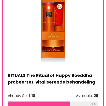
RITUALS The Ritual of Happy Boeddha
probeerset, vitaliserende behandeling
Already Sold:
18
Available:
26
le:
16
Man
69 %