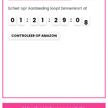
Set
75 %
Schiet op! Aanbieding loopt binnenkort af
Alre
0
1
2
1
2
9
0
7
CONTROLEER OP AMAZON
Schi
0
CO