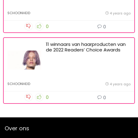
SCHOONHEID
4 years ago
0
0
11 winnaars van haarproducten van
de 2022 Readers’ Choice Awards
SCHOONHEID
4 years ago
0
0
Over ons