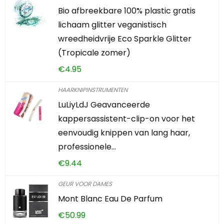
Bio afbreekbare 100% plastic gratis
lichaam glitter veganistisch
wreedheidvrije Eco Sparkle Glitter
(Tropicale zomer)
€
4.95
HAARKNIPINSTRUMENTEN
LuLiyLdJ Geavanceerde
kappersassistent-clip-on voor het
eenvoudig knippen van lang haar,
professionele…
€
9.44
GEUR VOOR DAMES
Mont Blanc Eau De Parfum
€
50.99