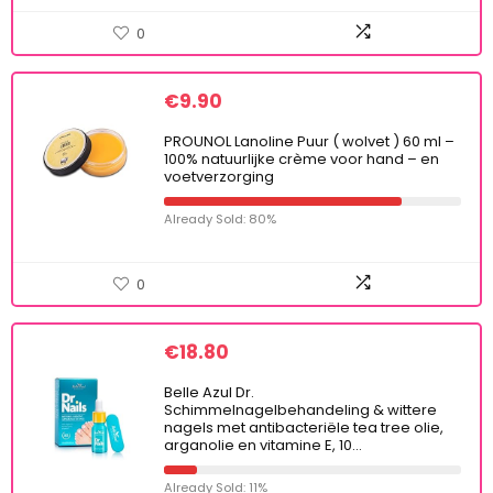
0
€
9.90
PROUNOL Lanoline Puur ( wolvet ) 60 ml –
100% natuurlijke crème voor hand – en
voetverzorging
Already Sold: 80%
0
€
18.80
Belle Azul Dr.
Schimmelnagelbehandeling & wittere
nagels met antibacteriële tea tree olie,
arganolie en vitamine E, 10…
Already Sold: 11%