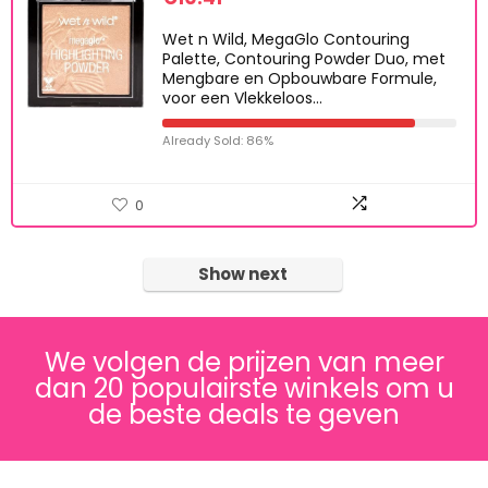
Wet n Wild, MegaGlo Contouring
Palette, Contouring Powder Duo, met
Mengbare en Opbouwbare Formule,
voor een Vlekkeloos…
Already Sold: 86%
0
Show next
We volgen de prijzen van meer
dan 20 populairste winkels om u
de beste deals te geven