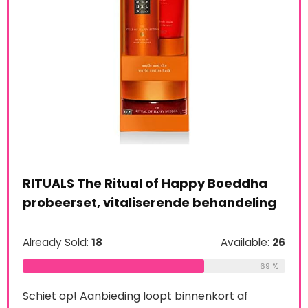
RITUALS The Ritual of Happy Boeddha
probeerset, vitaliserende behandeling
Already Sold:
18
Available:
26
le:
16
Man
69 %
Set
75 %
Schiet op! Aanbieding loopt binnenkort af