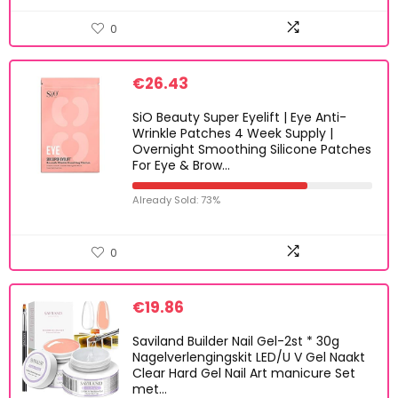
0
€
26.43
SiO Beauty Super Eyelift | Eye Anti-
Wrinkle Patches 4 Week Supply |
Overnight Smoothing Silicone Patches
For Eye & Brow…
Already Sold: 73%
0
€
19.86
Saviland Builder Nail Gel-2st * 30g
Nagelverlengingskit LED/U V Gel Naakt
Clear Hard Gel Nail Art manicure Set
met…