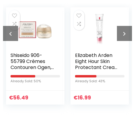
Shiseido 906-
Elizabeth Arden
55799 Crèmes
Eight Hour Skin
Contouren Ogen,
Protectant Cream
15ml (pak van
parfumvrij, 50 ml
1),Veelkleurig
Already Sold: 50%
Already Sold: 43%
€
56.49
€
16.99