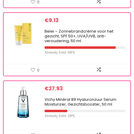
0
€
9.13
Belei – Zonnebrandcrème voor het
gezicht, SPF 50+, UVA/UVB, anti-
veroudering, 50 ml
Already Sold: 88%
0
€
27.93
Vichy Minéral 89 Hyaluronzuur Serum
Moisturizer, Gezichtsbooster, 50 ml
Already Sold: 28%