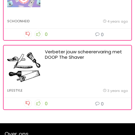
SCHOONHEID
4 years ago
0
0
Verbeter jouw scheerervaring met
DOOP The Shaver
LIFESTYLE
3 years ago
0
0
Over ons