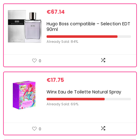
€
67.14
Hugo Boss compatible – Selection EDT
90ml
Already Sold: 84%
0
€
17.75
Winx Eau de Toilette Natural Spray
Already Sold: 69%
0