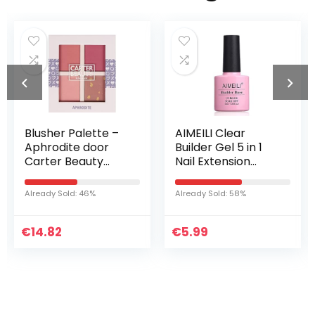
Blusher Palette –
AIMEILI Clear
Aphrodite door
Builder Gel 5 in 1
Carter Beauty
Nail Extension
voor Vrouwen –
Builder Base Gel
13.6 oz Blush
Nagellak UV LED
Already Sold: 46%
Already Sold: 58%
Gellack Soak Off
Nail Enhancement
€
14.82
€
voor…
5.99