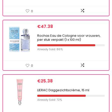
0
€
47.38
Rochas Eau de Cologne voor vrouwen,
per stuk verpakt (1 x 100 ml)
Already Sold: 86%
0
€
25.38
LIERAC Daggezichtscrème, 15 ml
Already Sold: 72%