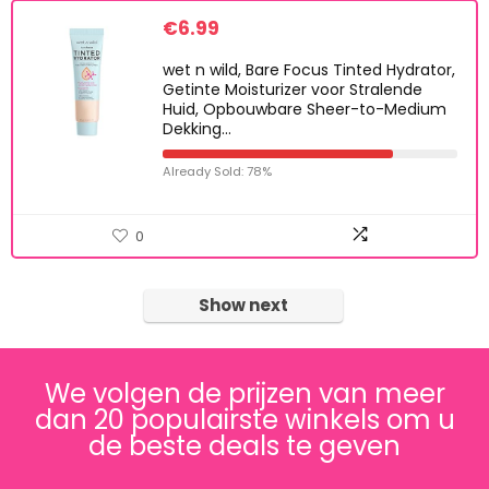
€
6.99
wet n wild, Bare Focus Tinted Hydrator,
Getinte Moisturizer voor Stralende
Huid, Opbouwbare Sheer-to-Medium
Dekking…
Already Sold: 78%
0
Show next
We volgen de prijzen van meer
dan 20 populairste winkels om u
de beste deals te geven