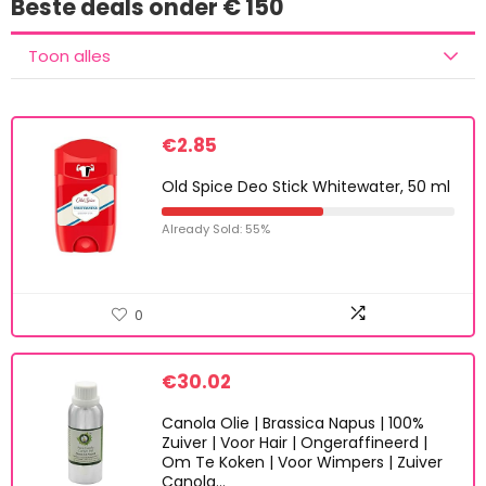
Beste deals onder € 150
Toon alles
€
2.85
Old Spice Deo Stick Whitewater, 50 ml
Already Sold: 55%
0
€
30.02
Canola Olie | Brassica Napus | 100%
Zuiver | Voor Hair | Ongeraffineerd |
Om Te Koken | Voor Wimpers | Zuiver
Canola…