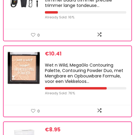
trimmer baard trimmer precisie
trimmer lange tondeuse…
Already Sold: 16%
0
€
10.41
Wet n Wild, MegaGlo Contouring
Palette, Contouring Powder Duo, met
Mengbare en Opbouwbare Formule,
voor een Vlekkeloos…
Already Sold: 76%
0
€
8.95