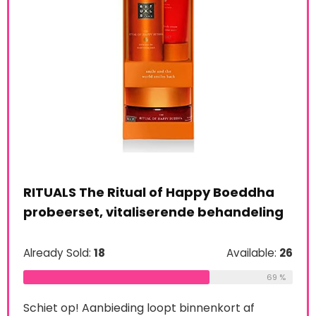
RITUALS The Ritual of Happy Boeddha
probeerset, vitaliserende behandeling
Already Sold:
18
Available:
26
le:
16
Man
69 %
Set
75 %
Schiet op! Aanbieding loopt binnenkort af