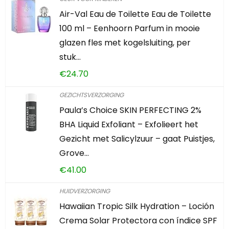
Air-Val Eau de Toilette Eau de Toilette
100 ml – Eenhoorn Parfum in mooie
glazen fles met kogelsluiting, per
stuk…
€
24.70
GEZICHTSVERZORGING
Paula’s Choice SKIN PERFECTING 2%
BHA Liquid Exfoliant – Exfolieert het
Gezicht met Salicylzuur – gaat Puistjes,
Grove…
€
41.00
HUIDVERZORGING
Hawaiian Tropic Silk Hydration – Loción
Crema Solar Protectora con índice SPF