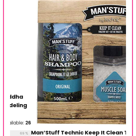
a
AXE
ing
Chi
€
1
e:
26
Man’Stuff Technic Keep It Clean Toiletry
69 %