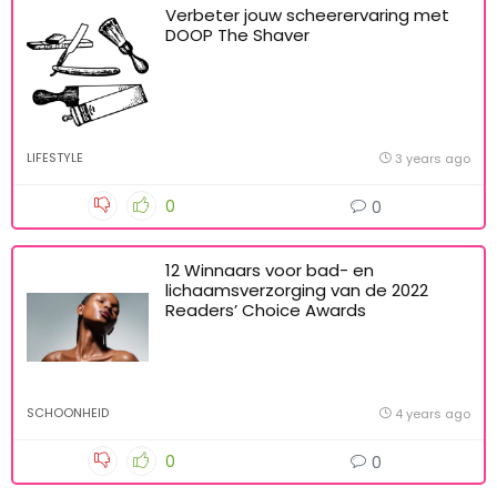
Verbeter jouw scheerervaring met
DOOP The Shaver
LIFESTYLE
3 years ago
0
0
12 Winnaars voor bad- en
lichaamsverzorging van de 2022
Readers’ Choice Awards
SCHOONHEID
4 years ago
0
0