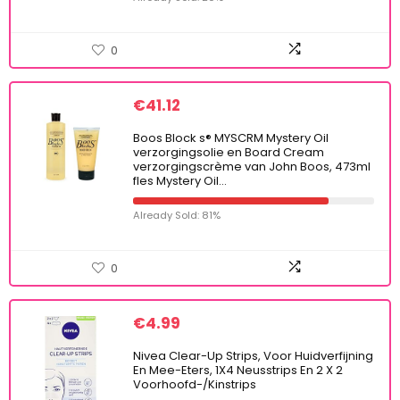
0
€
41.12
Boos Block s® MYSCRM Mystery Oil
verzorgingsolie en Board Cream
verzorgingscrème van John Boos, 473ml
fles Mystery Oil…
Already Sold: 81%
0
€
4.99
Nivea Clear-Up Strips, Voor Huidverfijning
En Mee-Eters, 1X4 Neusstrips En 2 X 2
Voorhoofd-/Kinstrips