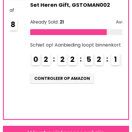
Set Heren Gift, GSTOMAN002
Alre
Already Sold:
21
Available:
31
Schi
68 %
0
Schiet op! Aanbieding loopt binnenkort af
0
2
2
2
5
2
1
7
CO
CONTROLEER OP AMAZON