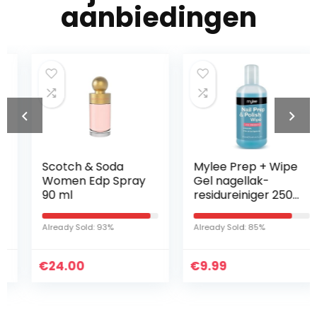
aanbiedingen
Scotch & Soda
Mylee Prep + Wipe
Women Edp Spray
Gel nagellak-
90 ml
residureiniger 250
ml, voorbereiding
en nazorg, UV-
Already Sold: 93%
Already Sold: 85%
LED-manicure-
gel-basisdoekje…
€
24.00
€
9.99