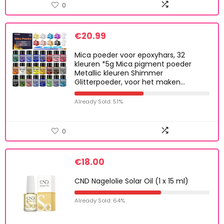
0
€
20.99
Mica poeder voor epoxyhars, 32
kleuren *5g Mica pigment poeder
Metallic kleuren Shimmer
Glitterpoeder, voor het maken…
Already Sold: 51%
0
€
18.00
CND Nagelolie Solar Oil (1 x 15 ml)
Already Sold: 64%