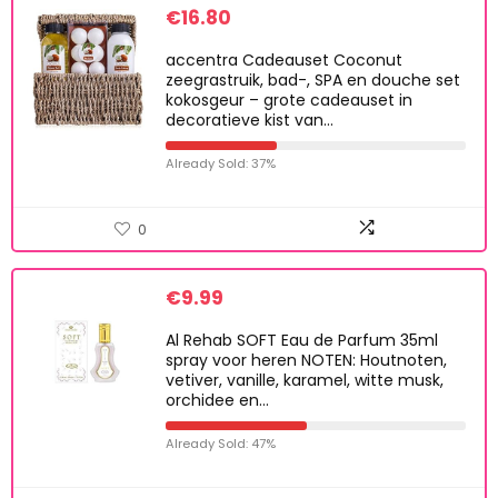
€
16.80
accentra Cadeauset Coconut
zeegrastruik, bad-, SPA en douche set
kokosgeur – grote cadeauset in
decoratieve kist van…
Already Sold: 37%
0
€
9.99
Al Rehab SOFT Eau de Parfum 35ml
spray voor heren NOTEN: Houtnoten,
vetiver, vanille, karamel, witte musk,
orchidee en…
Already Sold: 47%