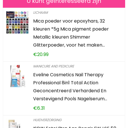
U kunt geïnteresseerd zijn
LICHAAM
Mica poeder voor epoxyhars, 32
kleuren *5g Mica pigment poeder
Metallic kleuren Shimmer
Glitterpoeder, voor het maken…
€
20.99
MANICURE AND PEDICURE
Eveline Cosmetics Nail Therapy
Professional 8in1 Total Action
Geconcentreerd Verhardend En
Verstevigend Pools Nagelserum…
€
6.31
HUIDVERZORGING