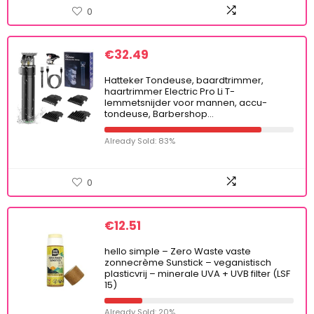
0
€
32.49
Hatteker Tondeuse, baardtrimmer,
haartrimmer Electric Pro Li T-
lemmetsnijder voor mannen, accu-
tondeuse, Barbershop…
Already Sold: 83%
0
€
12.51
hello simple – Zero Waste vaste
zonnecrème Sunstick – veganistisch
plasticvrij – minerale UVA + UVB filter (LSF
15)
Already Sold: 20%