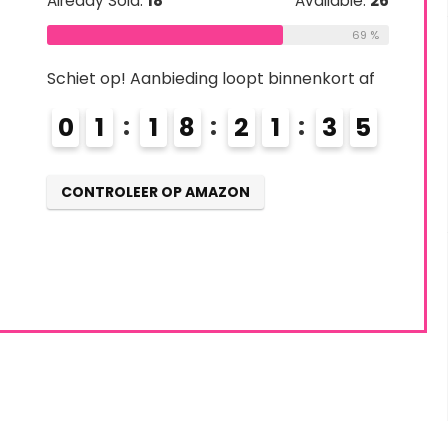
Already Sold:
18
Available:
26
69 %
Schiet op! Aanbieding loopt binnenkort af
0
1
1
8
2
1
3
4
CONTROLEER OP AMAZON