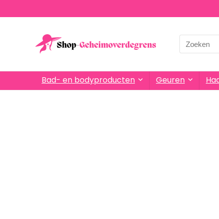
Bad- en bodyproducten
Geuren
Haa