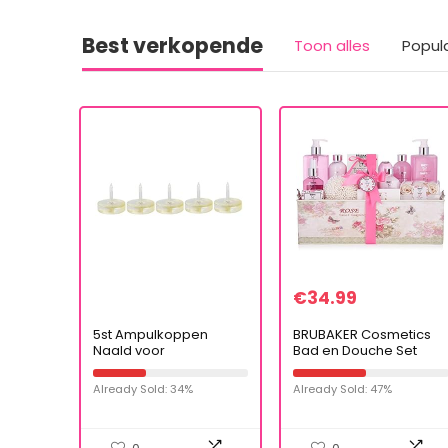
Best verkopende
Toon alles
Popul
€
34.99
5st Ampulkoppen
BRUBAKER Cosmetics
Naald voor
Bad en Douche Set
Hyaluronpen, 0,5ml
Rose Geur – 17-delige
Hylauronzuur Injectie
Beauty Gift Set in
Already Sold: 34%
Already Sold: 47%
Accessoires
Vintage Geschenkdoos
Wegwerpbaar Ampul
Hoofd Spuit Naald