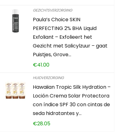
Already Sold:
GEZICHTSVERZORGING
Paula’s Choice SKIN
Schiet op! A
PERFECTING 2% BHA Liquid
Exfoliant – Exfolieert het
0
2
Gezicht met Salicylzuur – gaat
Puistjes, Grove…
CONTROLEE
€
41.00
HUIDVERZORGING
Hawaiian Tropic Silk Hydration –
Loción Crema Solar Protectora
con índice SPF 30 con cintas de
seda hidratantes y…
€
28.05