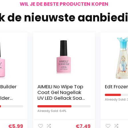
WIL JE DE BESTE PRODUCTEN KOPEN
jk de nieuwste aanbied
 Builder
AIMEILI No Wipe Top
Edt Froze
Coat Gel Nagellak
ilder
UV LED Gellack Soak
Already Sold:
gellak
Off Glanzend voor
ck Soak
Gel Nagels Nail Art
Already Sold: 64%
Manicure 10ml
t voor…
€
5.99
€
7.49