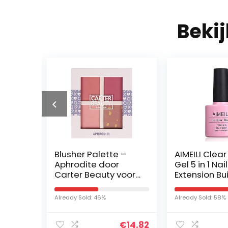
Beki
en
Blusher Palette –
AIMEILI Clear
Aphrodite door
Gel 5 in 1 Nail
,5ml
Carter Beauty voor
Extension Bu
Vrouwen – 13.6 oz
Base Gel Na
oires
Blush
UV LED Gella
Already Sold: 46%
Already Sold: 58%
Off Nail
uit
Enhancemen
€
14.82