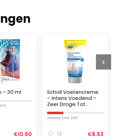
ingen
n – 30 ml
Scholl Voetencreme
Paco 
– Intens Voedend –
de toi
Zeer Droge Tot
voor 
 30%
Ruwe Huid – 150 ml
vrouwe
meerkle
Already Sold: 29%
Already So
100 ml
€
10.60
€
8.53