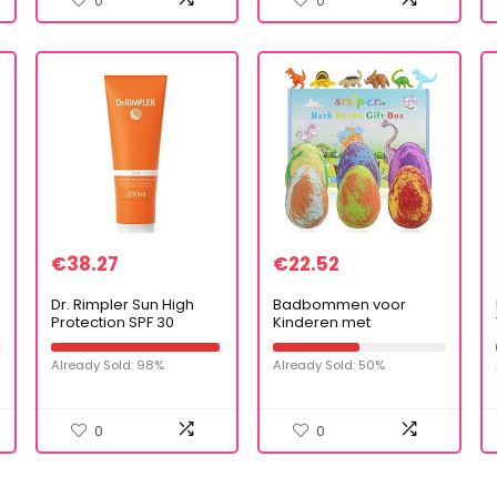
0
0
€
38.27
€
22.52
Dr. Rimpler Sun High
Badbommen voor
Protection SPF 30
Kinderen met
Waterdichte en
Verrassing erin, 6 STKS
zweetbestendige
Dino-ei Handgemaakte
Already Sold: 98%
Already Sold: 50%
zonnecrème,
Natuurlijke
zonnebrandcrème,
Koolzuurhoudende
zonnemelk, per stuk…
Badbommen…
0
0