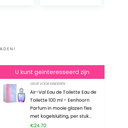
en ?
ADEN!
U kunt geïnteresseerd zijn
GEUR VOOR KINDEREN
Air-Val Eau de Toilette Eau de
Man’Stuff 
Toilette 100 ml – Eenhoorn
Toiletry Se
Parfum in mooie glazen fles
GSTOMAN
met kogelsluiting, per stuk…
€
24.70