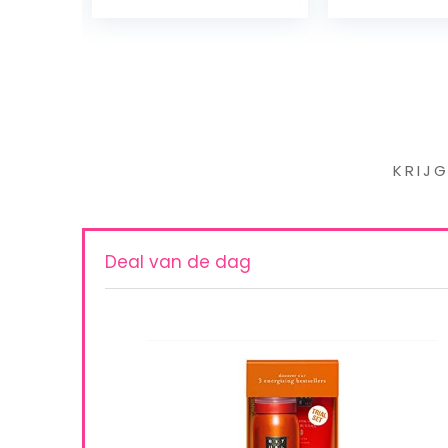
Iet
KRIJ
Deal van de dag
sing