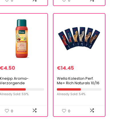
0
0
€
4.50
€
14.45
Kneipp Aroma-
Wella Koleston Perf.
Verzorgende
Me+ Rich Naturals 10/16
Schuimbad Gute Laune,
60ml
400 Ml
Already Sold: 59%
Already Sold: 54%
0
0