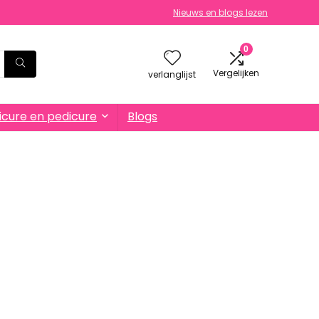
Nieuws en blogs lezen
0
Vergelijken
verlanglijst
cure en pedicure
Blogs