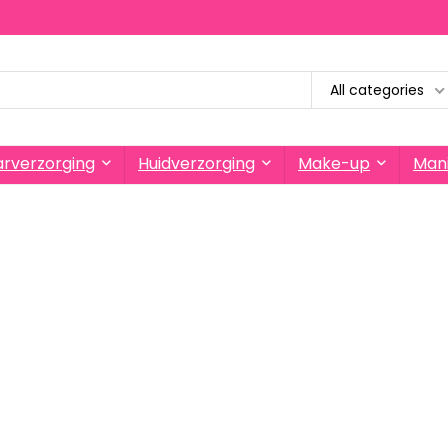
All categories
rverzorging
Huidverzorging
Make-up
Mani