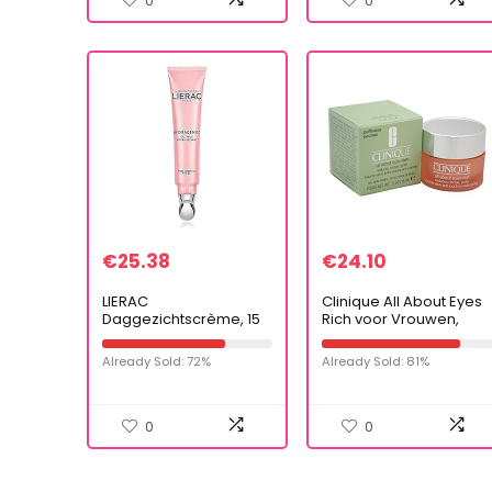
0
0
€
25.38
€
24.10
LIERAC
Clinique All About Eyes
Daggezichtscrème, 15
Rich voor Vrouwen,
ml
Vermindert Kringen, 15
ml
Already Sold: 72%
Already Sold: 81%
0
0