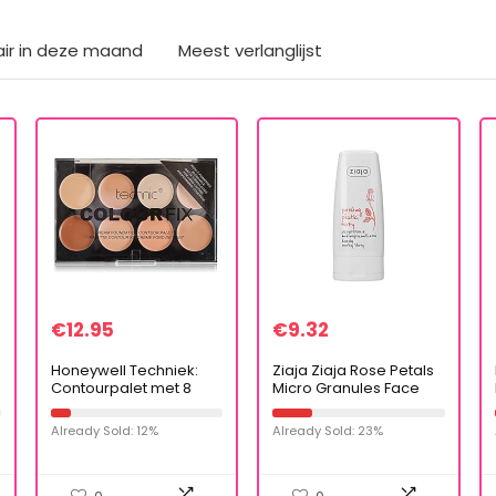
air in deze maand
Meest verlanglijst
€
12.95
€
9.32
Honeywell Techniek:
Ziaja Ziaja Rose Petals
Contourpalet met 8
Micro Granules Face
kleuren Cream
Scrub 60ml
Foundation (28 g).
Already Sold: 12%
Already Sold: 23%