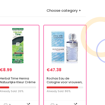
Choose category
€
8.99
€
47.38
Herbal Time Henna
Rochas Eau de
Natuurlijke Kleur Crème
Cologne voor vrouwen,
Natuurlijke Zwarte Kleur
per stuk verpakt (1 x 100
Nº 7 | Henna Haar | Dekt
ml)
Already Sold: 26%
Already Sold: 86%
Grijzen Haren |
Tijdelijke…