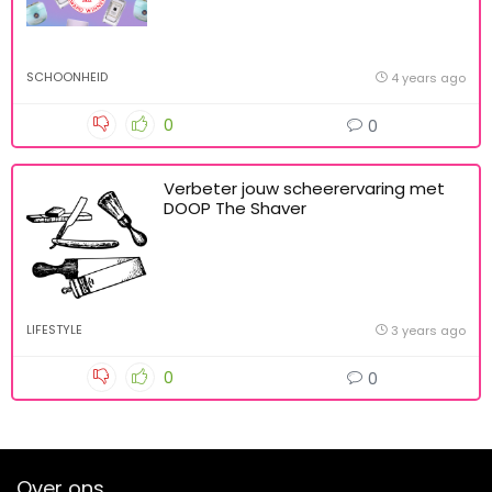
SCHOONHEID
4 years ago
0
0
Verbeter jouw scheerervaring met
DOOP The Shaver
LIFESTYLE
3 years ago
0
0
Over ons