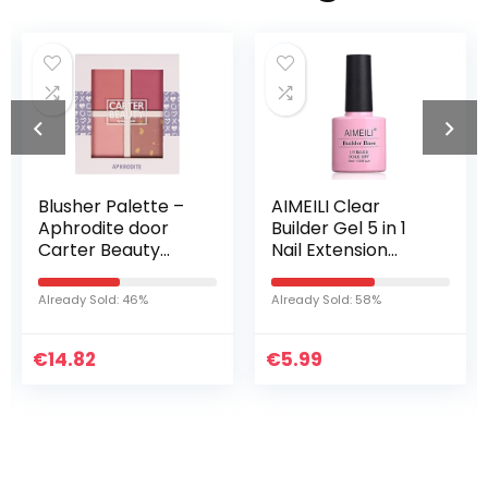
Blusher Palette –
AIMEILI Clear
Aphrodite door
Builder Gel 5 in 1
Carter Beauty
Nail Extension
voor Vrouwen –
Builder Base Gel
13.6 oz Blush
Nagellak UV LED
Already Sold: 46%
Already Sold: 58%
Gellack Soak Off
Nail Enhancement
€
14.82
€
voor…
5.99