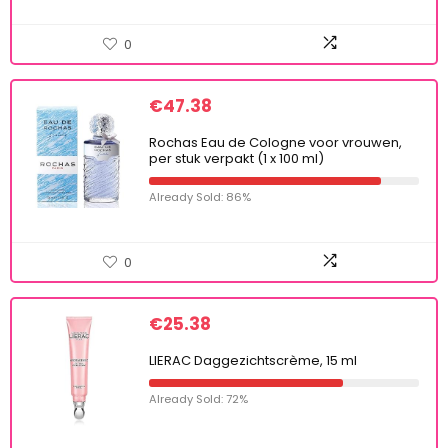
0
€
47.38
Rochas Eau de Cologne voor vrouwen,
per stuk verpakt (1 x 100 ml)
Already Sold: 86%
0
€
25.38
LIERAC Daggezichtscrème, 15 ml
Already Sold: 72%