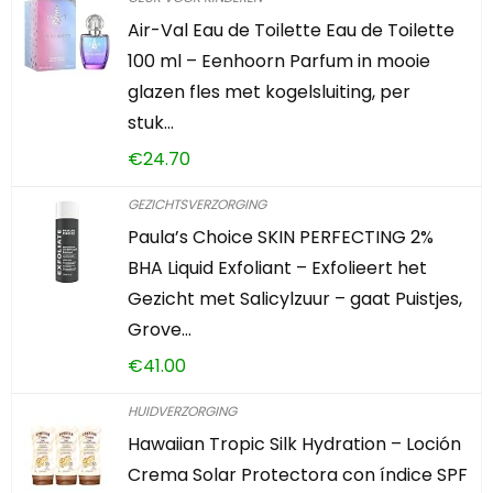
Air-Val Eau de Toilette Eau de Toilette
100 ml – Eenhoorn Parfum in mooie
glazen fles met kogelsluiting, per
stuk…
€
24.70
GEZICHTSVERZORGING
Paula’s Choice SKIN PERFECTING 2%
BHA Liquid Exfoliant – Exfolieert het
Gezicht met Salicylzuur – gaat Puistjes,
Grove…
€
41.00
HUIDVERZORGING
Hawaiian Tropic Silk Hydration – Loción
Crema Solar Protectora con índice SPF