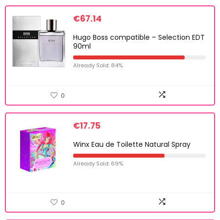
€
67.14
Hugo Boss compatible – Selection EDT
90ml
Already Sold: 84%
0
€
17.75
Winx Eau de Toilette Natural Spray
Already Sold: 69%
0