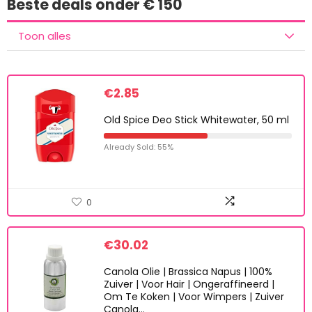
Beste deals onder € 150
Toon alles
€
2.85
Old Spice Deo Stick Whitewater, 50 ml
Already Sold: 55%
0
€
30.02
Canola Olie | Brassica Napus | 100%
Zuiver | Voor Hair | Ongeraffineerd |
Om Te Koken | Voor Wimpers | Zuiver
Canola…