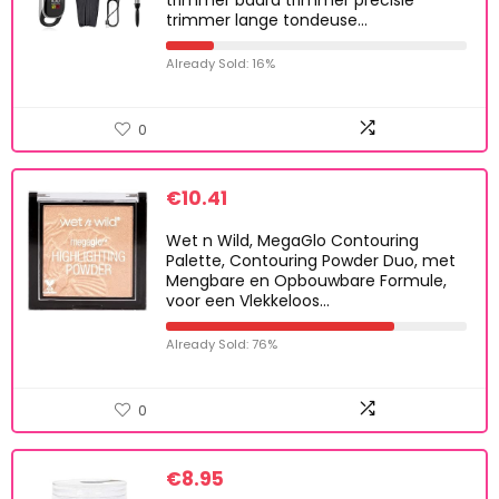
trimmer baard trimmer precisie
trimmer lange tondeuse…
Already Sold: 16%
0
€
10.41
Wet n Wild, MegaGlo Contouring
Palette, Contouring Powder Duo, met
Mengbare en Opbouwbare Formule,
voor een Vlekkeloos…
Already Sold: 76%
0
€
8.95