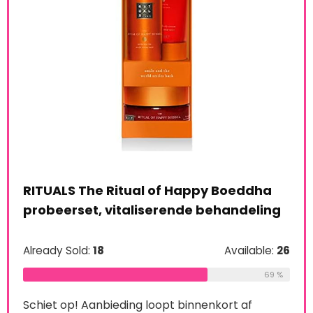
RITUALS The Ritual of Happy Boeddha
probeerset, vitaliserende behandeling
Already Sold:
18
Available:
26
le:
16
Man
69 %
Set
75 %
Schiet op! Aanbieding loopt binnenkort af