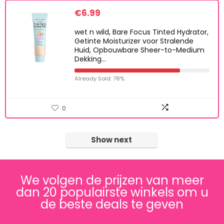
€
6.99
wet n wild, Bare Focus Tinted Hydrator,
Getinte Moisturizer voor Stralende
Huid, Opbouwbare Sheer-to-Medium
Dekking…
Already Sold: 78%
0
Show next
We volgen de prijzen van meer
dan 20 populairste winkels om u
de beste deals te geven