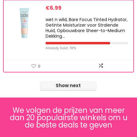
€
6.99
wet n wild, Bare Focus Tinted Hydrator,
Getinte Moisturizer voor Stralende
Huid, Opbouwbare Sheer-to-Medium
Dekking…
Already Sold: 78%
0
Show next
We volgen de prijzen van meer
dan 20 populairste winkels om u
de beste deals te geven