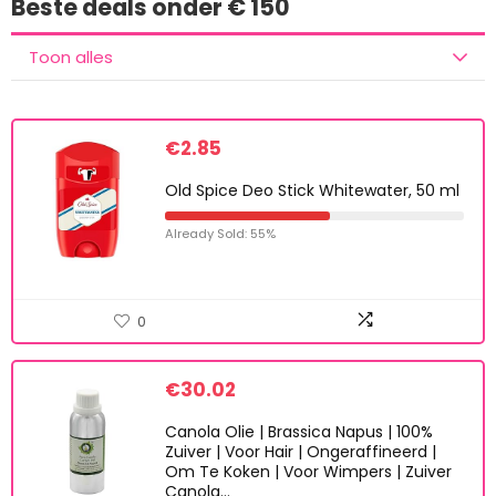
Beste deals onder € 150
Toon alles
€
2.85
Old Spice Deo Stick Whitewater, 50 ml
Already Sold: 55%
0
€
30.02
Canola Olie | Brassica Napus | 100%
Zuiver | Voor Hair | Ongeraffineerd |
Om Te Koken | Voor Wimpers | Zuiver
Canola…