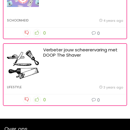
SCHOONHEID
4 years ago
0
0
Verbeter jouw scheerervaring met
DOOP The Shaver
LIFESTYLE
3 years ago
0
0
Over ons