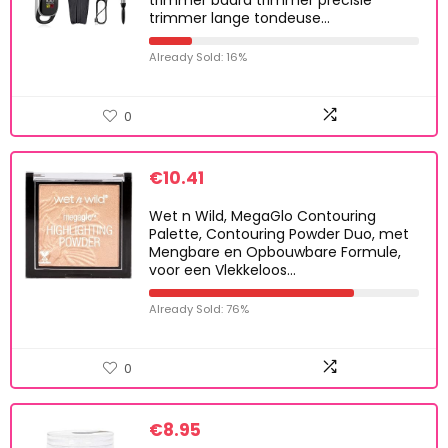
trimmer baard trimmer precisie
trimmer lange tondeuse…
Already Sold: 16%
0
€
10.41
Wet n Wild, MegaGlo Contouring
Palette, Contouring Powder Duo, met
Mengbare en Opbouwbare Formule,
voor een Vlekkeloos…
Already Sold: 76%
0
€
8.95