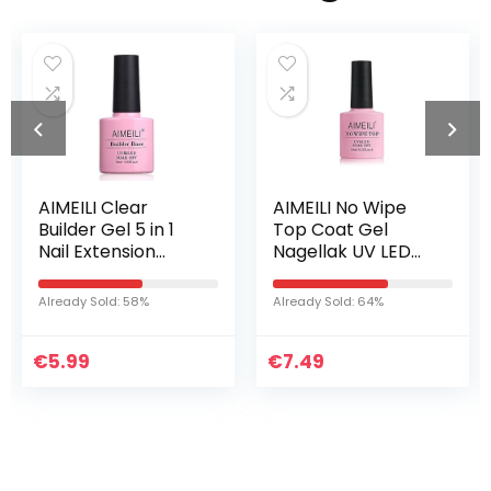
AIMEILI Clear
AIMEILI No Wipe
Builder Gel 5 in 1
Top Coat Gel
Nail Extension
Nagellak UV LED
Builder Base Gel
Gellack Soak Off
Nagellak UV LED
Glanzend voor Gel
Already Sold: 58%
Already Sold: 64%
Gellack Soak Off
Nagels Nail Art
Nail Enhancement
Manicure 10ml
€
voor…
5.99
€
7.49