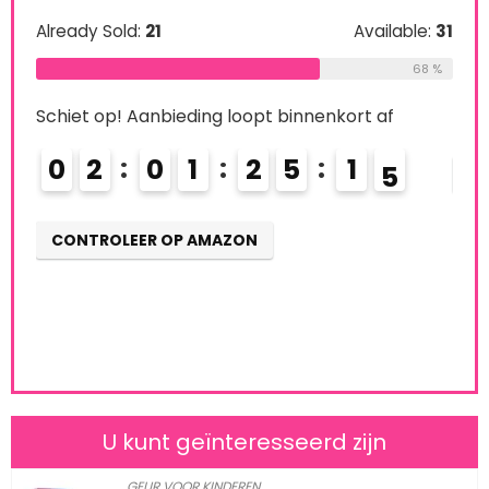
Already Sold:
21
Available:
31
Schi
68 %
0
Schiet op! Aanbieding loopt binnenkort af
0
2
0
1
2
5
1
3
4
CO
CONTROLEER OP AMAZON
U kunt geïnteresseerd zijn
GEUR VOOR KINDEREN