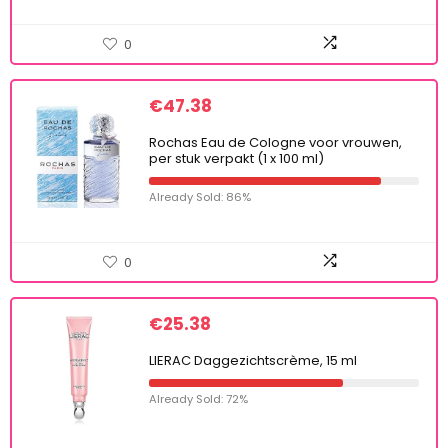
0
€
47.38
Rochas Eau de Cologne voor vrouwen,
per stuk verpakt (1 x 100 ml)
Already Sold: 86%
0
€
25.38
LIERAC Daggezichtscrème, 15 ml
Already Sold: 72%