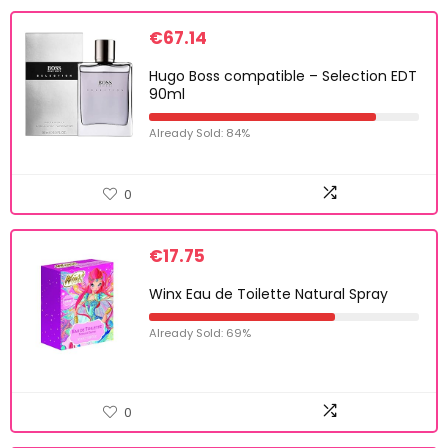
€
67.14
Hugo Boss compatible – Selection EDT
90ml
Already Sold: 84%
0
€
17.75
Winx Eau de Toilette Natural Spray
Already Sold: 69%
0