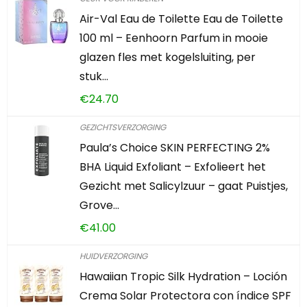
Air-Val Eau de Toilette Eau de Toilette
100 ml – Eenhoorn Parfum in mooie
glazen fles met kogelsluiting, per
stuk…
€
24.70
GEZICHTSVERZORGING
Paula’s Choice SKIN PERFECTING 2%
BHA Liquid Exfoliant – Exfolieert het
Gezicht met Salicylzuur – gaat Puistjes,
Grove…
€
41.00
HUIDVERZORGING
Hawaiian Tropic Silk Hydration – Loción
Crema Solar Protectora con índice SPF