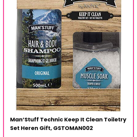
a
AXE
ing
Chi
€
1
e:
26
Man’Stuff Technic Keep It Clean Toiletry
69 %
Set Heren Gift, GSTOMAN002
Alre