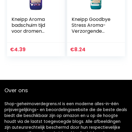
Kneipp Aroma
Kneipp Goodbye
badschuim tijd
Stress Aroma-
voor dromen
Verzorgende
lavendel vanille en
Schuimbad, 400 ml
avondbloem, 400
ml
€
4.39
€
8.24
Over ons
Shop-geheimoverdegrens.nl is een moderne alles-in-één
prijsvergelijkings- en beoordelingswebsite die de beste deals
biedt die beschikbaar zijn op amazon en u op de hoogte
houdt via de laatst toegevoegde blogs. Alle afbeeldingen
zijn auteursrechtelijk beschermd door hun respectievelijke