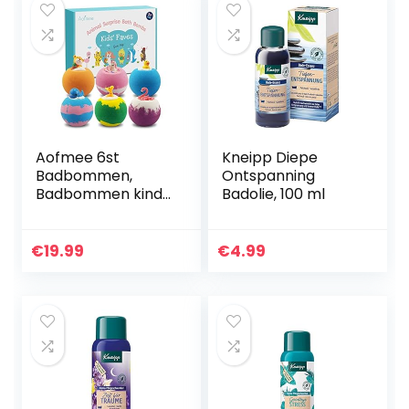
Aofmee 6st
Kneipp Diepe
Badbommen,
Ontspanning
Badbommen kind,
Badolie, 100 ml
Badbommen
Kinderen Gift Set,
Badbommen
€
19.99
€
4.99
Geschenken Set,
Badballen
Vrouwen Gift Set…