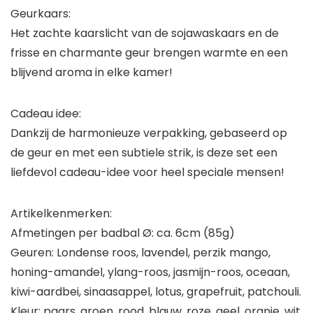
Geurkaars:
Het zachte kaarslicht van de sojawaskaars en de
frisse en charmante geur brengen warmte en een
blijvend aroma in elke kamer!
Cadeau idee:
Dankzij de harmonieuze verpakking, gebaseerd op
de geur en met een subtiele strik, is deze set een
liefdevol cadeau-idee voor heel speciale mensen!
Artikelkenmerken:
Afmetingen per badbal Ø: ca. 6cm (85g)
Geuren: Londense roos, lavendel, perzik mango,
honing-amandel, ylang-roos, jasmijn-roos, oceaan,
kiwi-aardbei, sinaasappel, lotus, grapefruit, patchouli.
Kleur: paars, groen, rood, blauw, roze, geel, oranje, wit