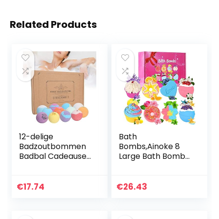
Related Products
12-delige
Bath
Badzoutbommen
Bombs,Ainoke 8
Badbal Cadeauset
Large Bath Bombs
Geur Essentiële
Gift Set for
Olie
Women.Organic
Aromatherapie
Natural Handmade
€
17.74
€
26.43
Hydraterende
Aroma Pure
Exfoliërende
Essential Oil
Voetbad Bal Set…
Bubble Bath…