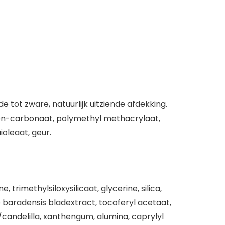
 tot zware, natuurlijk uitziende afdekking.
leen-carbonaat, polymethyl methacrylaat,
oleaat, geur.
trimethylsiloxysilicaat, glycerine, silica,
ë baradensis bladextract, tocoferyl acetaat,
a/candelilla, xanthengum, alumina, caprylyl