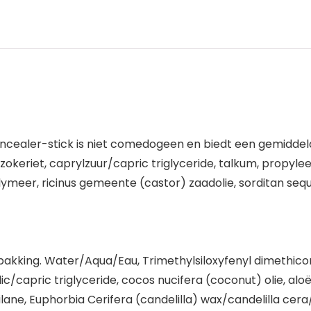
ncealer-stick is niet comedogeen en biedt een gemiddelde
ozokeriet, caprylzuur/capric triglyceride, talkum, propy
eer, ricinus gemeente (castor) zaadolie, sorditan sequi
rpakking. Water/Aqua/Eau, Trimethylsiloxyfenyl dimethicone, 
ic/capric triglyceride, cocos nucifera (coconut) olie, alo
silane, Euphorbia Cerifera (candelilla) wax/candelilla cer