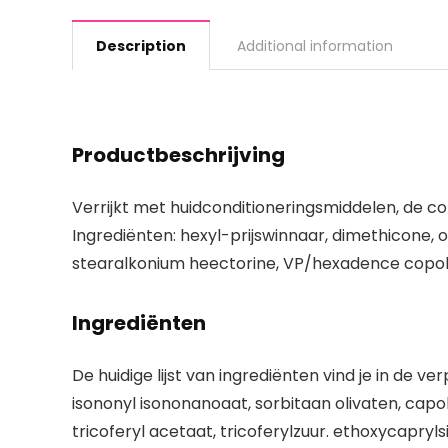
Description
Additional information
Productbeschrijving
Verrijkt met huidconditioneringsmiddelen, de co
Ingrediënten: hexyl-prijswinnaar, dimethicone, 
stearalkonium heectorine, VP/hexadence copolym
Ingrediënten
De huidige lijst van ingrediënten vind je in de ve
isononyl isononanoaat, sorbitaan olivaten, capol
tricoferyl acetaat, tricoferylzuur. ethoxycapryl