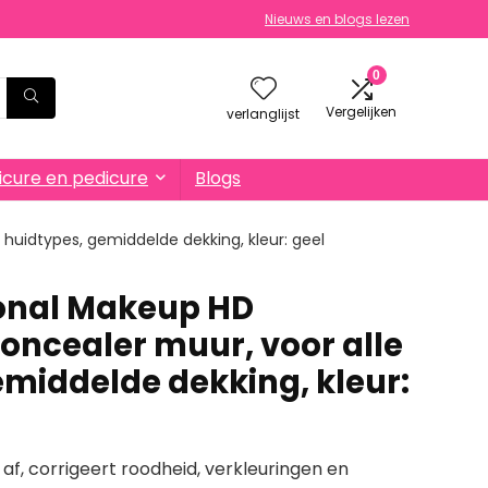
Nieuws en blogs lezen
0
Vergelijken
verlanglijst
cure en pedicure
Blogs
huidtypes, gemiddelde dekking, kleur: geel
onal Makeup HD
oncealer muur, voor alle
emiddelde dekking, kleur:
f, corrigeert roodheid, verkleuringen en