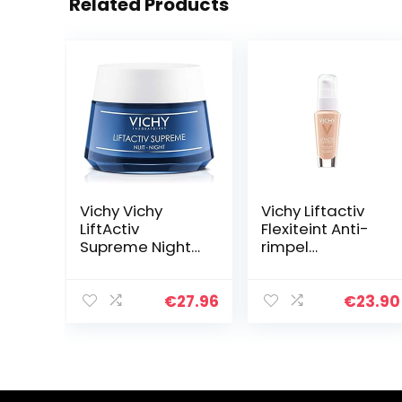
Related Products
Vichy Vichy
Vichy Liftactiv
LiftActiv
Flexiteint Anti-
Supreme Night
rimpel
50ml
Foundation 35
Sand 30ml
€
27.96
€
23.90