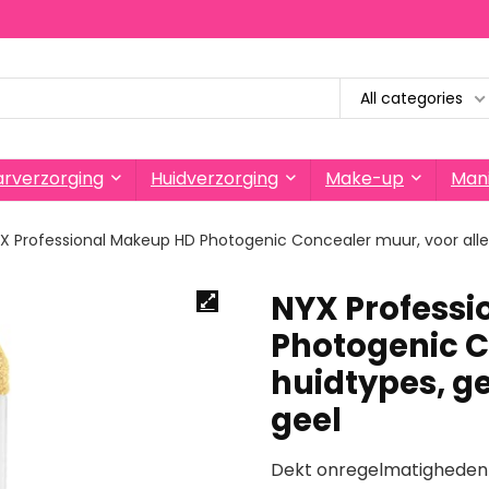
All categories
rverzorging
Huidverzorging
Make-up
Mani
X Professional Makeup HD Photogenic Concealer muur, voor alle 
NYX Professi
Photogenic C
huidtypes, g
geel
Dekt onregelmatigheden a