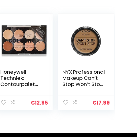
Honeywell
NYX Professional
Techniek:
Makeup Can’t
Contourpalet
Stop Won’t Stop
met 8 kleuren
Full Coverage
Cream
Powder
Foundation (28
Foundation,
€
12.95
€
17.99
g).
matte
afwerking,
glanscontrole…