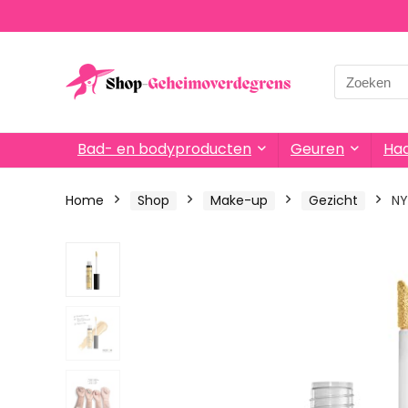
Search
for:
Bad- en bodyproducten
Geuren
Haa
Home
Shop
Make-up
Gezicht
NY