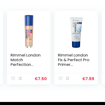
Rimmel London
Rimmel London
Match
Fix & Perfect Pro
Perfection
Primer
Foundation –
Transparant
200 Soft Beige –
Beige
€
7.50
€
7.69