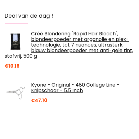
Deal van de dag !!
Créé Blondering "Rapid Hair Bleach",
blondeerpoeder met arganolie en plex-
technologie, tot 7 nuances, ultrasterk,
blauw blondeerpoeder met anti-gele tint,
stofvrij, 500 g
€
10.16
Kyone - Original - 480 College Line -
Knipschaar - 5.5 Inch
€
47.10
AIMEILI Nagel- & Nagelriemolie Nagelolie
Nagelriem Huidverzorging Behandeling
15ml