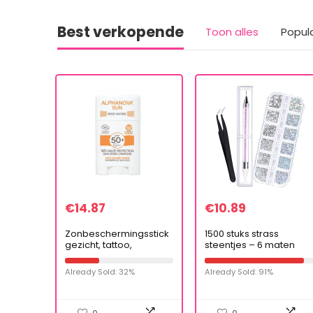
Best verkopende
Toon alles
Popul
€
14.87
€
10.89
Zonbeschermingsstick
1500 stuks strass
gezicht, tattoo,
steentjes – 6 maten
kinderen, watersport
platte achterkant
organische
edelstenen, kristallen
Already Sold: 32%
Already Sold: 91%
zonnebrandcrème
AB steentjes nail art
lichtvervuilingsfactor
edelstenen en…
50…