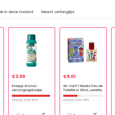
air in deze maand
Meest verlanglijst
€
3.99
€
9.01
Kneipp Aroma-
Air-Val PJ Masks Eau de
verzorgingsbadje,
Toilette in 30ml, uwlette,
verkoudheid,
Catboy en Gecco
eucalyptusmunt, 400 ml
Already Sold: 96%
Already Sold: 36%