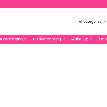
All categories
rverzorging
Huidverzorging
Make-up
Mani