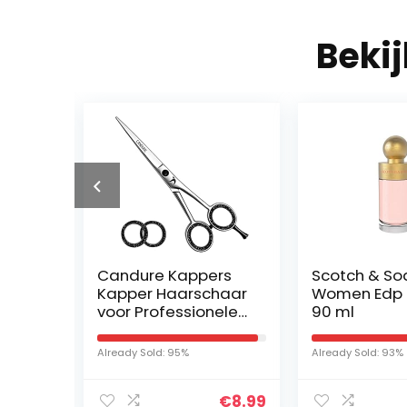
Beki
Candure Kappers
Scotch & So
Kapper Haarschaar
Women Edp 
pray
voor Professionele
90 ml
EN:
Kappers Kappers
Roestvrijstalen
Already Sold: 95%
Already Sold: 93%
Haarknipschaar
€
9.99
€
8.99