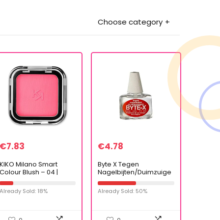
Choose category
€
7.83
€
4.78
KIKO Milano Smart
Byte X Tegen
Colour Blush – 04 |
Nagelbijten/Duimzuige
Blusher met intense
n, 11ml
kleur voor het resultaat
Already Sold: 18%
Already Sold: 50%
dat je zelf wil