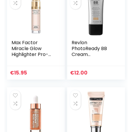
Max Factor
Revlon
Miracle Glow
PhotoReady BB
Highlighter Pro-
Cream
Illuminator
Light/Medium 20,
per stuk verpakt (1
x 30 ml)
€
15.95
€
12.00