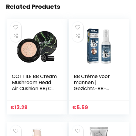
Related Products
COTTILE BB Cream
BB Crème voor
Mushroom Head
mannen |
Air Cushion BB/CC
Gezichts-BB-
Cream Air Cushion
crème voor
Foundation
mannen | Mannen
Compact Cover
verhelderende luie
€
13.29
€
5.59
Moist Make-up
gezichtscrème,
(natuurlijke…
gezichtscrème
voor…