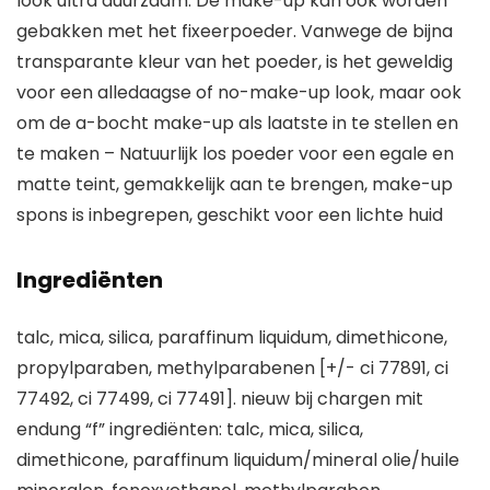
look ultra duurzaam. De make-up kan ook worden
gebakken met het fixeerpoeder. Vanwege de bijna
transparante kleur van het poeder, is het geweldig
voor een alledaagse of no-make-up look, maar ook
om de a-bocht make-up als laatste in te stellen en
te maken – Natuurlijk los poeder voor een egale en
matte teint, gemakkelijk aan te brengen, make-up
spons is inbegrepen, geschikt voor een lichte huid
Ingrediënten
talc, mica, silica, paraffinum liquidum, dimethicone,
propylparaben, methylparabenen [+/- ci 77891, ci
77492, ci 77499, ci 77491]. nieuw bij chargen mit
endung “f” ingrediënten: talc, mica, silica,
dimethicone, paraffinum liquidum/mineral olie/huile