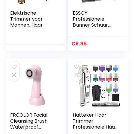
Elektrische
ESSOY
Trimmer voor
Professionele
Mannen, Haar
Dunner Schaar
Clipper Machine,
Haar Knippen
Haar Trimmer voor
Tandenschaar
Mannen met LED
(6.7-
€
9.95
Snel Licht, USB
inch),Roestvrijstale
Opladen voor
n Haarschaar voor
Home Salon
Thuis Salon…
FRCOLOR Facial
Hatteker Haar
Cleansing Brush
Trimmer
Waterproof
Professionele Haar
Electric Face
Trimmer Mannen