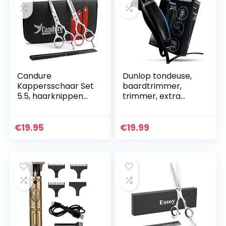
Candure
Dunlop tondeuse,
Kappersschaar Set
baardtrimmer,
5.5, haarknippen
trimmer, extra
schaar met Etui
eenvoudig haar
voor Salons
knippen, voor
Kapper, Heren,
beginners en
€
19.95
€
19.99
Dames,
gevorderden,
roestvrijstalen (2H…
nauwkeurige stille…