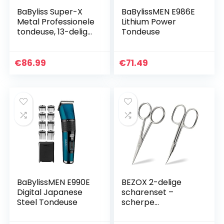
BaByliss Super-X
BaBylissMEN E986E
Metal Professionele
Lithium Power
tondeuse, 13-delige
Tondeuse
set, antraciet,
E996E
€
86.99
€
71.49
BaBylissMEN E990E
BEZOX 2-delige
Digital Japanese
scharenset –
Steel Tondeuse
scherpe
nagelschaartje,
nagelriemschaar,