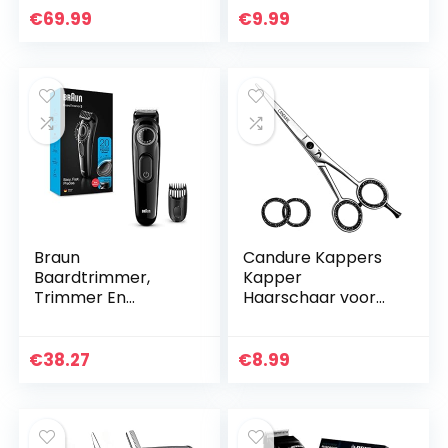
wenkbrauwpoetss
€
69.99
€
9.99
chaar,
nagelriemschaar…
Braun
Candure Kappers
Baardtrimmer,
Kapper
Trimmer En
Haarschaar voor
Haartrimmer Voor
Professionele
Mannen,
Kappers Kappers
Levenslang
Roestvrijstalen
€
38.27
€
8.99
Scherpe Mesjes, 20
Haarknipschaar
Lengte-
Instellingen,
BT3222, Zwart