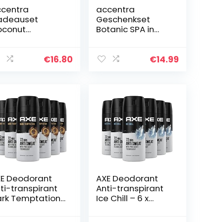
centra
accentra
adeauset
Geschenkset
oconut
Botanic SPA in
egrastruik,
mandje van
d-, SPA en
zeegras, bad- en
uche set
doucheset, 5-
€
16.80
€
14.99
kosgeur – grote
delige
deauset in
geschenkset in
coratieve kist
decoratief
an…
mandje van…
E Deodorant
AXE Deodorant
ti-transpirant
Anti-transpirant
rk Temptation
Ice Chill – 6 x
6 x 150ml
150ml