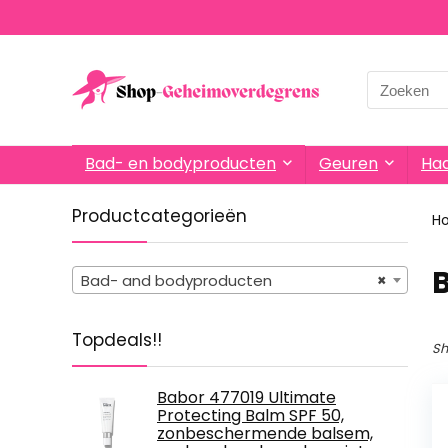
Search
for:
Bad- en bodyproducten
Geuren
Haa
Productcategorieën
H
Bad- and bodyproducten
×
Topdeals!!
Sh
Babor 477019 Ultimate
Protecting Balm SPF 50,
zonbeschermende balsem,