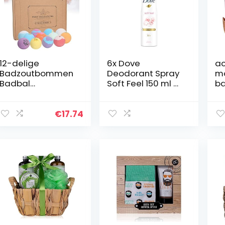
12-delige
6x Dove
ac
Badzoutbommen
Deodorant Spray
mo
Badbal
Soft Feel 150 ml –
b
Cadeauset Geur
Multipack
ge
Essentiële Olie
pr
Aromatherapie
gl
€
17.74
Hydraterende
de
Exfoliërende
be
Voetbad Bal Set…
ve