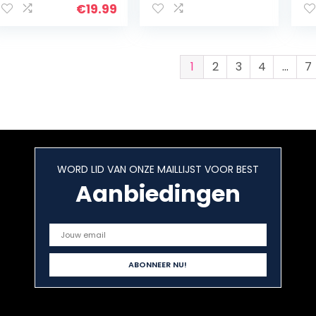
Badbommen
Cadeauset voor
€
19.99
Geschenken Set,
Vrouwen,
Badballen
Badbommen
Vrouwen Gift Set…
Geschenken Set…
1
2
3
4
…
7
WORD LID VAN ONZE MAILLIJST VOOR BEST
Aanbiedingen