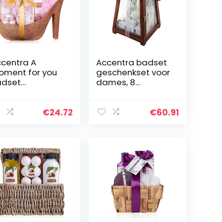
centra A
Accentra badset
ment for you
geschenkset voor
adset
dames, 8
schenkset in
wellness & well-
achtige
being producten
itterpompjes 9-
in de
€
24.72
€
60.91
lige luxe
rustgevende geur
autyset
White Tea & een
rzorgingsset…
kaars…