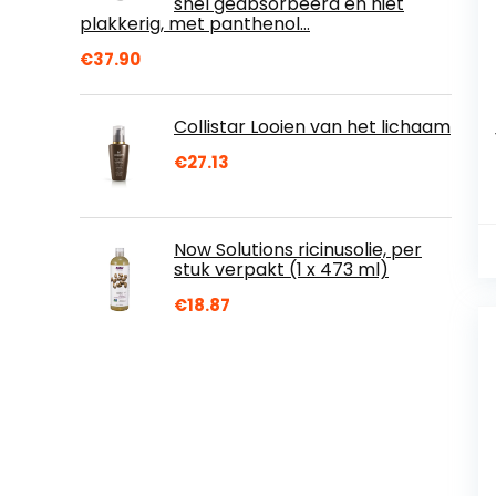
snel geabsorbeerd en niet
plakkerig, met panthenol…
€
37.90
Collistar Looien van het lichaam
€
27.13
Now Solutions ricinusolie, per
stuk verpakt (1 x 473 ml)
€
18.87