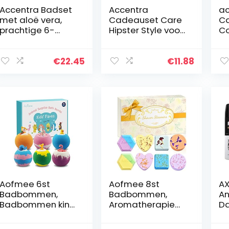
Accentra Badset
Accentra
ac
met aloë vera,
Cadeauset Care
C
prachtige 6-
Hipster Style voor
C
delige
mannen/inclusief
ze
verzorgingsset,
douchegel en
ba
cadeauset, spa-
shampoo (2 in 1)
do
€
22.45
€
11.88
set voor elke
en 1 paar stijlvolle
ko
gelegenheid,
sokken…
ca
groen
de
v
Aofmee 6st
Aofmee 8st
AX
Badbommen,
Badbommen,
An
Badbommen kind,
Aromatherapie
Da
Badbommen
Shower Steamers,
– 
Kinderen Gift Set,
Douchebommen