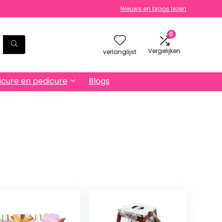
Nieuws en blogs lezen
0
Vergelijken
verlanglijst
cure en pedicure
Blogs