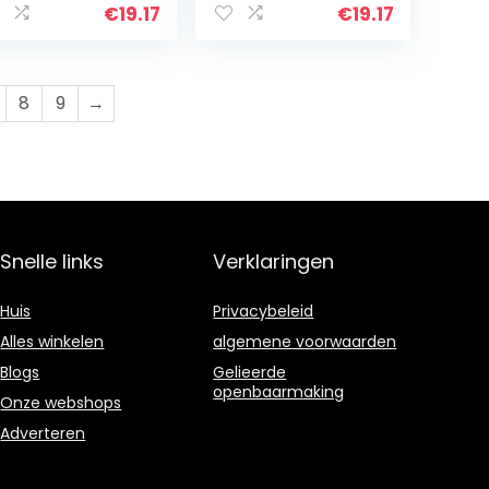
€
19.17
€
19.17
8
9
→
Snelle links
Verklaringen
Huis
Privacybeleid
Alles winkelen
algemene voorwaarden
Blogs
Gelieerde
openbaarmaking
Onze webshops
Adverteren