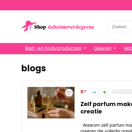
Search
for:
Bad- en bodyproducten
Geuren
Haa
blogs
0
Zelf parfum make
creatie
Waarom zelf parfum make
creëren die volledig aanslui