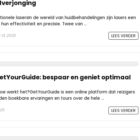
dverjonging
tionele lasersIn de wereld van huidbehandelingen zijn lasers een
un effectiviteit en precisie. Twee van ...
13, 2025
LEES VERDER
GetYourGuide: bespaar en geniet optimaal
oe werkt het?GetYourGuide is een online platform dat reizigers
en boekbare ervaringen en tours over de hele ...
025
LEES VERDER