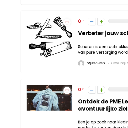
0
Verbeter jouw s
Scheren is een routinekl
van pure verzorging worde
Stylishweb
February 
0
Ontdek de PME Leg
avontuurlijke ziel
Ben je op zoek naar kleding
verder te zoeken dan de PM