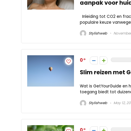
aanpak voor hui
Inleiding tot CO2 en frac
populaire keuze vanwege h
Stylishweb
November 
0
Slim reizen met 
Wat is GetYourGuide en h
toegang biedt tot duizend
Stylishweb
May 12, 2
0