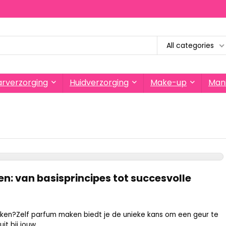
All categories
rverzorging
Huidverzorging
Make-up
Mani
n: van basisprincipes tot succesvolle
n?Zelf parfum maken biedt je de unieke kans om een geur te
t bij jouw ...