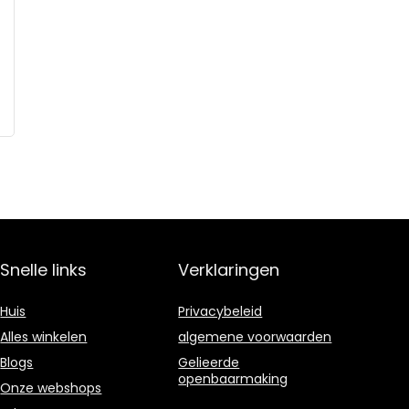
Snelle links
Verklaringen
Huis
Privacybeleid
Alles winkelen
algemene voorwaarden
Blogs
Gelieerde
openbaarmaking
Onze webshops