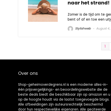
naar het strand!
Zomer is de tijd om te ge
bent of af en toe een uitj
Stylishweb
August 4,
1
Over ons
Shop-geheimoverdegrens.nl is een moderne alles-in-
één prijsvergelijkings- en beoordelingswebsite die de
beste deals biedt die beschikbaar zijn op amazon en u
op de hoogte houdt via de laatst toegevoegde blogs.
Alle afbeeldingen zijn auteursrechtelijk beschermd
door hun respectievelijke eigenaren. Alle geciteerde