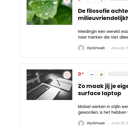
De filosofie ach
milieuvriendelijk
InleidingIn een wereld w
naar merken die niet all
Stylishweb
January 3
0
Zo maak jij je e
surface laptop
Mobiel werken in stijlIn ee
geworden, is het hebben v
Stylishweb
June 28, 