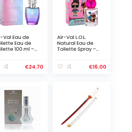
r-Val Eau de
Air-Val L.O.L.
ilette Eau de
Natural Eau de
ilette 100 ml –
Toilette Spray –
nhoorn Parfum
L.O.L. in mooie
 mooie glazen
glazen fles met
es met
kogelsluiting 30
€
24.70
€
16.00
gelsluiting, per
ml
uk…