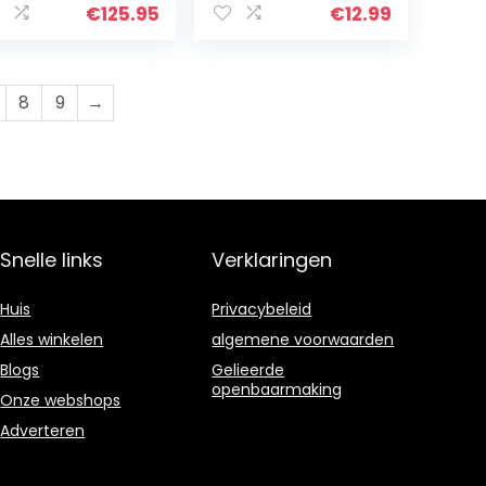
Intieme Zones,
€
125.95
€
12.99
Behandeling van
Ingegroeide
Haartjes…
8
9
→
Snelle links
Verklaringen
Huis
Privacybeleid
Alles winkelen
algemene voorwaarden
Blogs
Gelieerde
openbaarmaking
Onze webshops
Adverteren