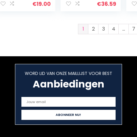
€
19.00
€
36.59
1
2
3
4
…
7
WORD LID VAN ONZE MAILLIJST VOOR BEST
Aanbiedingen