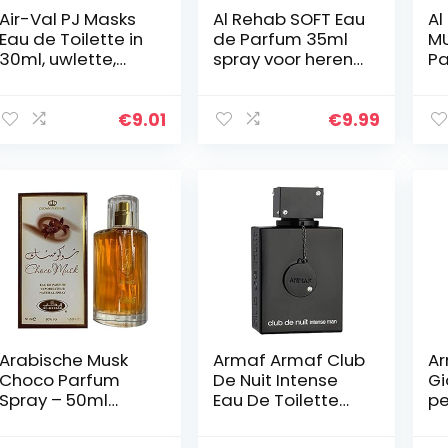
Air-Val PJ Masks
Al Rehab SOFT Eau
Al
Eau de Toilette in
de Parfum 35ml
MU
30ml, uwlette,
spray voor heren
Pa
Catboy en Gecco
NOTEN: Houtnoten,
sp
vetiver, vanille,
NO
karamel, witte
mu
€
9.01
€
9.99
musk, orchidee
en…
Arabische Musk
Armaf Armaf Club
Ar
Choco Parfum
De Nuit Intense
Gi
Spray – 50ml
Eau De Toilette
pe
door Al Rehab
105Ml Spray
12