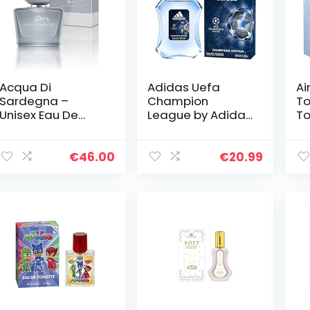
Acqua Di
Adidas Uefa
Ai
Sardegna –
Champion
To
Unisex Eau De
League by Adidas
To
Parfum 50 ml.
Eau DE Toilette
Ee
Spray 3.4 oz / 100
in
ml (Men)
fl
€
46.00
€
20.99
ko
st