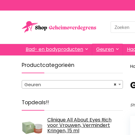
Search
for:
Bad- en bodyproducten
Geuren
Haa
Productcategorieën
H
Geuren
×
Topdeals!!
Sh
Clinique All About Eyes Rich
voor Vrouwen, Vermindert
Kringen, 15 ml