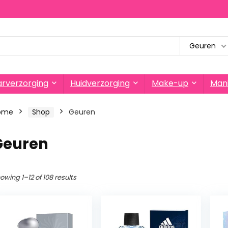
Geuren
rverzorging
Huidverzorging
Make-up
Mani
ome
Shop
Geuren
Geuren
owing 1–12 of 108 results