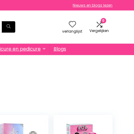
Nieuws en blogs lezen
0
Vergelijken
verlanglijst
cure en pedicure
Blogs