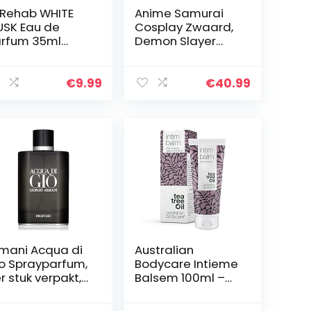
 Rehab WHITE
Anime Samurai
SK Eau de
Cosplay Zwaard,
rfum 35ml
Demon Slayer
ray voor heren
Blade COS
TEN: Witte
Houten Zwaard
sk en amber
Kamado Tanjirou
€
9.99
€
40.99
Prop Wapen
Model voor
Anime…
mani Acqua di
Australian
o Sprayparfum,
Bodycare Intieme
r stuk verpakt,
Balsem 100ml –
5ml
Aftershave
Balsem voor