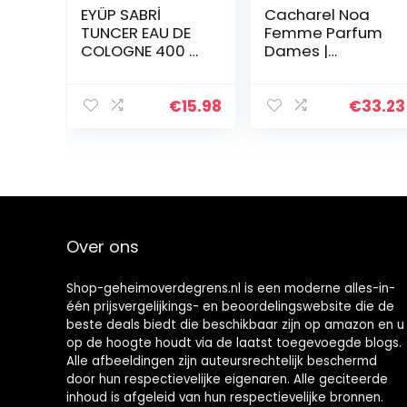
EYÜP SABRİ
Cacharel Noa
TUNCER EAU DE
Femme Parfum
COLOGNE 400 ml
Dames |
2 stuks lavendel
toiletwater |
| unisex |
parfum dames |
geurwater |
Damesgeuren |
€
15.98
€
33.23
scheerwater
Noa Prafum |
mannen |
damesparfum |
verfrist koelt…
bloemige geur
Over ons
Shop-geheimoverdegrens.nl is een moderne alles-in-
één prijsvergelijkings- en beoordelingswebsite die de
beste deals biedt die beschikbaar zijn op amazon en u
op de hoogte houdt via de laatst toegevoegde blogs.
Alle afbeeldingen zijn auteursrechtelijk beschermd
door hun respectievelijke eigenaren. Alle geciteerde
inhoud is afgeleid van hun respectievelijke bronnen.