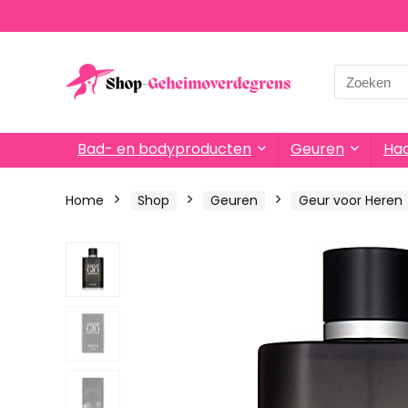
Search
for:
Bad- en bodyproducten
Geuren
Haa
Home
Shop
Geuren
Geur voor Heren