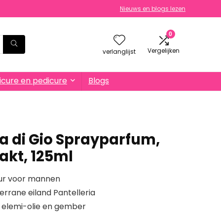
Nieuws en blogs lezen
0
Vergelijken
verlanglijst
cure en pedicure
Blogs
 di Gio Sprayparfum,
akt, 125ml
eur voor mannen
errane eiland Pantelleria
 elemi-olie en gember