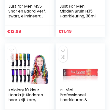
Just for Men M55
Just For Men
Snor en Baard Verf,
Midden Bruin H35
zwart, elimineert
Haarkleuring, 38ml
grijs voor een
dikkere en vollere
look
€
12.99
€
11.49
Kalolary 10 kleur
L’Oréal
Haarkrijt Kinderen
Professionnel
haar krijt kam,
Haarkleuren &
Tijdelijk haar krijt
tinten Majirel
kleur set, Mini
Majirouge Nr, 8,43,