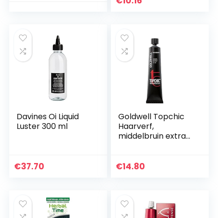
€
10.16
LICHT BLOND
ultrasterk, blauw
KOPER…
blondeerpoeder
met anti-gele tint,
stofvrij, 500 g
Davines Oi Liquid
Goldwell Topchic
Luster 300 ml
Haarverf,
middelbruin extra
4NN, per stuk
verpakt (1 x 60
ml),middenbruin
€
37.70
€
14.80
extra