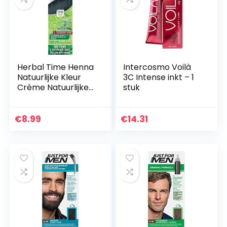
Herbal Time Henna
Intercosmo Voilà
Natuurlijke Kleur
3C Intense inkt – 1
Crème Natuurlijke
stuk
Zwarte Kleur Nº 7 |
Henna Haar | Dekt
Grijzen Haren |
€
8.99
€
14.31
Tijdelijke…