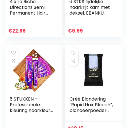
4 x La Riche
6 STKS tijdelijke
Directions Semi-
haarkrijt kam met
Permanent Hair
deksel, EBANKU
Color 88ml Tubs –
haarkrijt kleurstof
RUBINE
kammen haarkrijt
voor kinderen
€
22.99
€
6.99
tijdelijke…
6 STUKKEN –
Créé Blondering
Professionele
“Rapid Hair Bleach”,
kleuring haarkleur
blondeerpoeder
zonder ammoniak
met arganolie en
en vrij van PPD en
plex-technologie,
MEA – 9.4- ZEER
tot 7 nuances,