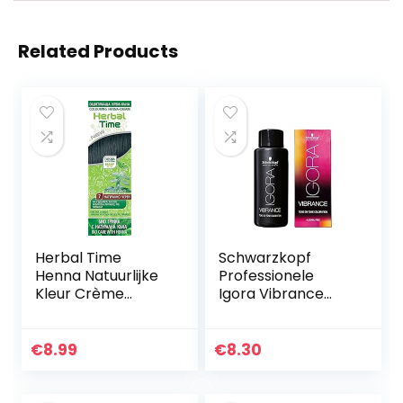
Related Products
Herbal Time
Schwarzkopf
Henna Natuurlijke
Professionele
Kleur Crème
Igora Vibrance
Natuurlijke Zwarte
Tone op Tone
Kleur Nº 7 | Henna
Haarkleur, nr. 9-57
Haar | Dekt Grijzen
Extra Licht Blond
€
8.99
€
8.30
Haren | Tijdelijke…
Goud Koper, 60
ml…