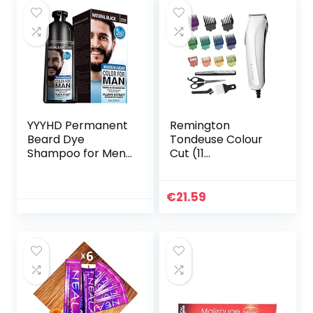
YYYHD Permanent
Remington
Beard Dye
Tondeuse Colour
Shampoo for Men
Cut (11
Beard Dying
Opzetkammen,
Removal White
16-Delige set, 0, 5-
Grey Beard Hair
25mm, Met Snoer,
€
21.59
Men Beard
Incl. Nekborstel,
Shampoo 200ML
Schaar,
Stylingkam…