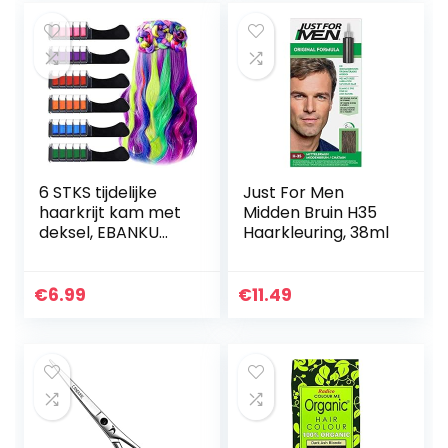
6 STKS tijdelijke
Just For Men
haarkrijt kam met
Midden Bruin H35
deksel, EBANKU
Haarkleuring, 38ml
haarkrijt kleurstof
kammen haarkrijt
voor kinderen
€
6.99
€
11.49
tijdelijke…