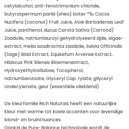
cetylalcohol, anti-fenotrimonium chloride,
butyrospermum parkii (shea) boter *‰ Cocos
Nucifera (coconut) Fruit Juice, Aloë Barbadensis Leaf
Juice, panthenol, ducus Carota Sativa (Carrood)
Zaadolie, natriumlauroyl gehydrolyseerd zijde, algae-
extract, melia azadirachta zaadolie, Salvia Officinalis
(Sage) Blad Extract, Equisetum Arvense Extract,
Hibiscus Pink Silensis Bloemenextract,
Hydroxyethylcellulose, Tocopherol,
natriumbenzoate, Glyceryl Cap. rylate, gllyceryl
Undecylenate, geur (essentiële olieblend)
De kleurfamilie Rich Naturals heeft een natuurlijke
kleur met warme tot koele accenten voor levendige
blond- en bruintnuances
Dankzij de Pure-Balance technologie wordt de