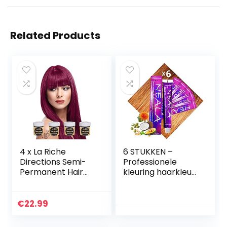
Related Products
4 x La Riche
6 STUKKEN –
Directions Semi-
Professionele
Permanent Hair
kleuring haarkleur
Color 88ml Tubs –
zonder ammoniak
RUBINE
en vrij van PPD en
MEA – 9.4- ZEER
€
22.99
LICHT BLOND
KOPER…