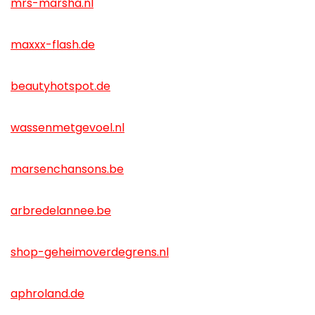
mrs-marsha.nl
maxxx-flash.de
beautyhotspot.de
wassenmetgevoel.nl
marsenchansons.be
arbredelannee.be
shop-geheimoverdegrens.nl
aphroland.de