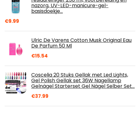
nazorg, UV-LED-manicure-gel-
basisdoekje…
€
9.99
Ulric De Varens Cotton Musk Original Eau
De Parfum 50 Ml
€
15.54
Coscelia 20 Stuks Gellak met Led Lights,
Gel Polish Gellak set 36W Nagellamp
Gelnägel Starterset Gel Nägel Selber Set…
€
37.99
L'Oréal Paris Vloeibare highlighter voor
een frisse teint, Glow mon Amour
Highlighting Drops, 02 Loving Peach, 1 x 15
ml