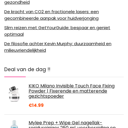
gezondheid
De kracht van CO2 en fractionele lasers: een
gecombineerde aanpak voor huidverjonging
Slim reizen met GetYourGuide: bespaar en geniet
optimaal
De filosofie achter Kevin Murphy: duurzaamheid en
milieuvriendelijkheid
Deal van de dag !!
KIKO Milano Invisible Touch Face Fixing
Powder | Fixerende en matterende
gezichtspoeder
€
14.99
Mylee Prep + Wipe Gel nagellak-
residureiniger 250 ml, voorbereiding en