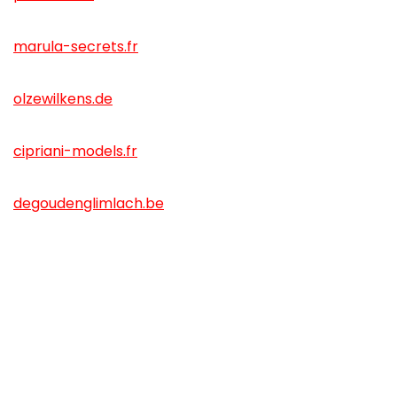
marula-secrets.fr
olzewilkens.de
cipriani-models.fr
degoudenglimlach.be