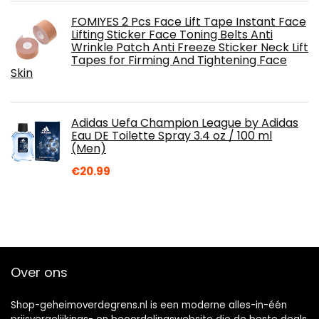
FOMIYES 2 Pcs Face Lift Tape Instant Face
Lifting Sticker Face Toning Belts Anti
Wrinkle Patch Anti Freeze Sticker Neck Lift
Tapes for Firming And Tightening Face
Skin
Adidas Uefa Champion League by Adidas
Eau DE Toilette Spray 3.4 oz / 100 ml
(Men)
€
20.99
Over ons
Shop-geheimoverdegrens.nl is een moderne alles-in-één