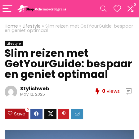
0
Home
»
Lifestyle
»
Slim reizen met GetYourGuide: bespaar
en geniet optimaal
Lifestyle
Slim reizen met
GetYourGuide: bespaar
en geniet optimaal
Stylishweb
0
Views
May 12, 2025
0
Save