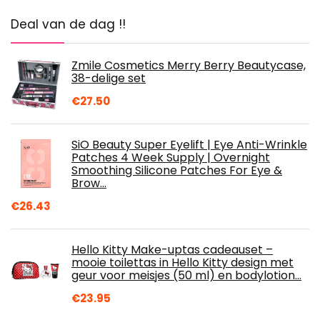
Deal van de dag !!
Zmile Cosmetics Merry Berry Beautycase,
38-delige set
€
27.50
SiO Beauty Super Eyelift | Eye Anti-Wrinkle
Patches 4 Week Supply | Overnight
Smoothing Silicone Patches For Eye &
Brow…
€
26.43
Hello Kitty Make-uptas cadeauset –
mooie toilettas in Hello Kitty design met
geur voor meisjes (50 ml) en bodylotion…
€
23.95