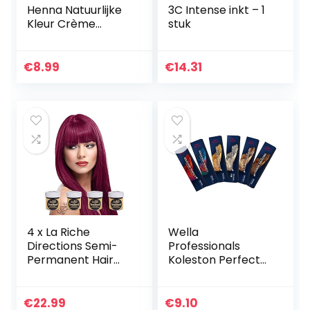
Henna Natuurlijke
3C Intense inkt – 1
Kleur Crème
stuk
Natuurlijke Zwarte
Kleur Nº 7 | Henna
Haar | Dekt Grijzen
€
8.99
€
14.31
Haren | Tijdelijke…
4 x La Riche
Wella
Directions Semi-
Professionals
Permanent Hair
Koleston Perfect
Color 88ml Tubs –
Me + Pure Naturals
RUBINE
5/07 lichtbruin
naturel bruin, 60
€
22.99
€
9.10