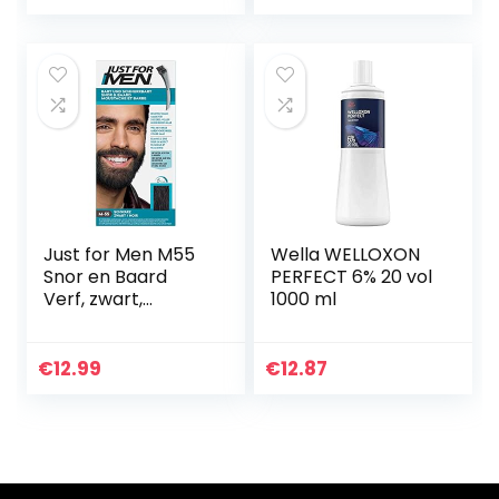
ml
Just for Men M55
Wella WELLOXON
Snor en Baard
PERFECT 6% 20 vol
Verf, zwart,
1000 ml
elimineert grijs
voor een dikkere
en vollere look
€
12.99
€
12.87