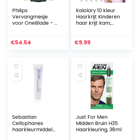
Philips
Kalolary 10 kleur
Vervangmesje
Haarkrijt Kinderen
voor OneBlade – 3
haar krijt kam,
Mesje – Past op
Tijdelijk haar krijt
alle OneBlade
kleur set, Mini
handles – 200
Instant haar krijt
€
54.54
€
9.99
Bewegingen per
kam voor…
seconde – Trim,
scheer…
Sebastian
Just For Men
Cellophanes
Midden Bruin H35
haarkleurmiddel
Haarkleuring, 38ml
300 ml