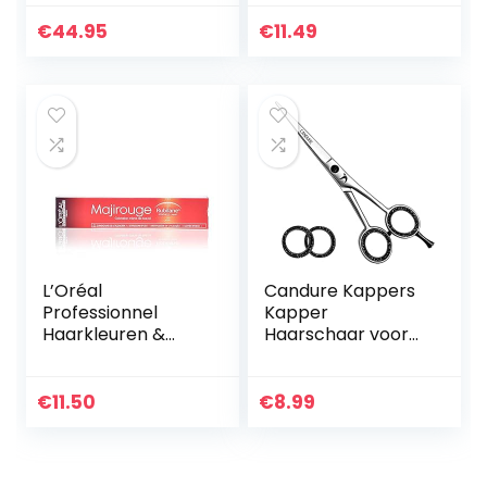
€
44.95
€
11.49
L’Oréal
Candure Kappers
Professionnel
Kapper
Haarkleuren &
Haarschaar voor
tinten Majirel
Professionele
Majirouge Nr, 8,43,
Kappers Kappers
lichtblond koper
Roestvrijstalen
€
11.50
€
8.99
goud rubilane, 50
Haarknipschaar
ml