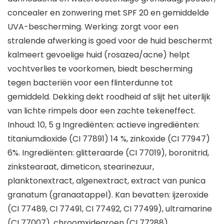
concealer en zonwering met SPF 20 en gemiddelde
UVA-bescherming. Werking: zorgt voor een
stralende afwerking is goed voor de huid beschermt
kalmeert gevoelige huid (rosazea/acne) helpt
vochtverlies te voorkomen, biedt bescherming
tegen bacteriën voor een flinterdunne tot
gemiddeld. Dekking dekt roodheid af slijt het uiterlijk
van lichte rimpels door een zachte tekeneffect.
Inhoud: 10, 5 g Ingrediënten: actieve ingrediënten:
titaniumdioxide (CI 77891) 14 %, zinkoxide (CI 77947)
6%. Ingrediënten: glitteraarde (CI 77019), boronitrid,
zinkstearaat, dimeticon, stearinezuur,
planktonextract, algenextract, extract van punica
granatum (granaatappel). Kan bevatten: ijzeroxide
(CI 77489, CI 77491, CI 77492, CI 77499), ultramarine
(CI 77007), chroomxidegroen (CI 77288).