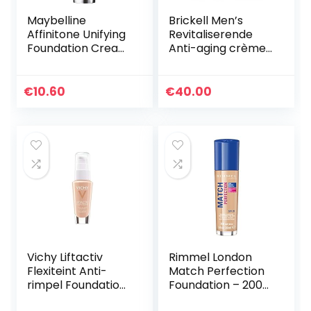
Maybelline
Brickell Men’s
Affinitone Unifying
Revitaliserende
Foundation Cream
Anti-aging crème
(16 Vanilla Rose)
voor Mannen,
30 ml
Natuurlijke en
Organische Anti-
€
10.60
€
40.00
Rimpel
Nachtcrème voor…
Vichy Liftactiv
Rimmel London
Flexiteint Anti-
Match Perfection
rimpel Foundation
Foundation – 200
35 Sand 30ml
Soft Beige – Beige