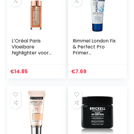
L’Oréal Paris
Rimmel London Fix
Vloeibare
& Perfect Pro
highlighter voor
Primer
een frisse teint,
Transparant
Glow mon Amour
Highlighting Drops,
€
14.85
€
7.69
02 Loving Peach, 1 x
15 ml