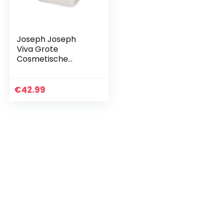
Joseph Joseph
Viva Grote
Cosmetische
Organizer met
Verwijderbare
Spiegel – Shell
€
42.99