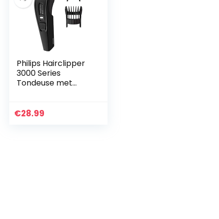
Philips Hairclipper
3000 Series
Tondeuse met
trim-n-Flow-
technologie (Model
HC3510/15)
€
28.99