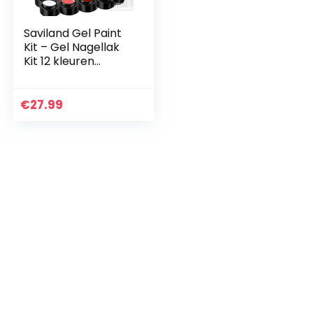
Saviland Gel Paint
Kit – Gel Nagellak
Kit 12 kleuren
Losweken Gel
Polish Set 15 stuks
Schilderen
€
27.99
Tekening
Nagelborstels…