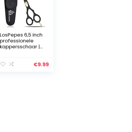
LosPepes 6,5 inch
professionele
kappersschaar |
kappersschaar
met verstelbare
schroeven |
€
9.99
Premium scherpe
schaar voor…