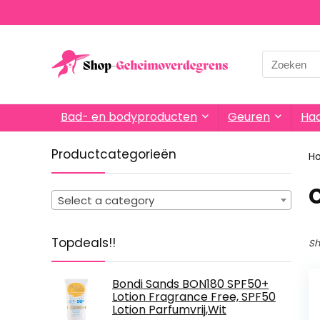
Search
for:
Bad- en bodyproducten
Geuren
Haa
Productcategorieën
H
Select a category
Topdeals!!
Sh
Bondi Sands BON180 SPF50+
Lotion Fragrance Free, SPF50
Lotion Parfumvrij,Wit