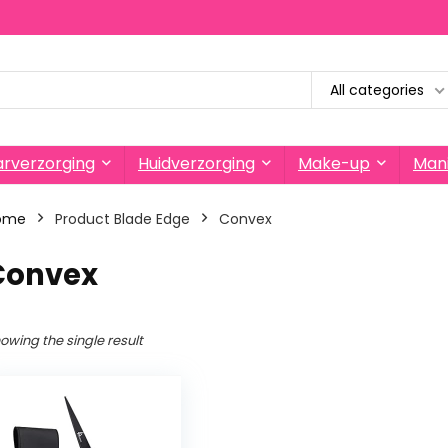
All categories
rverzorging
Huidverzorging
Make-up
Mani
ome
Product Blade Edge
‎Convex
‎Convex
owing the single result