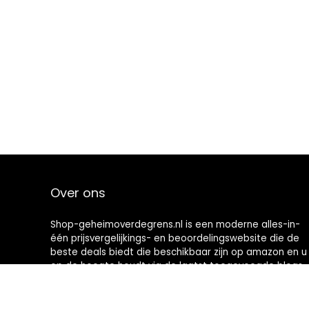
Over ons
Shop-geheimoverdegrens.nl is een moderne alles-in-
één prijsvergelijkings- en beoordelingswebsite die de
beste deals biedt die beschikbaar zijn op amazon en u
op de hoogte houdt via de laatst toegevoegde blogs.
Alle afbeeldingen zijn auteursrechtelijk beschermd
door hun respectievelijke eigenaren. Alle geciteerde
inhoud is afgeleid van hun respectievelijke bronnen.