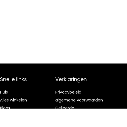
Snelle links
Verklaringen
Huis
Privacybeleid
Alles winkelen
algemene voorwaarden
Blogs
Gelieerde
openbaarmaking
Onze webshops
Adverteren