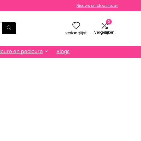
Nieuws en blogs lezen
0
Vergelijken
verlanglijst
cure en pedicure
Blogs