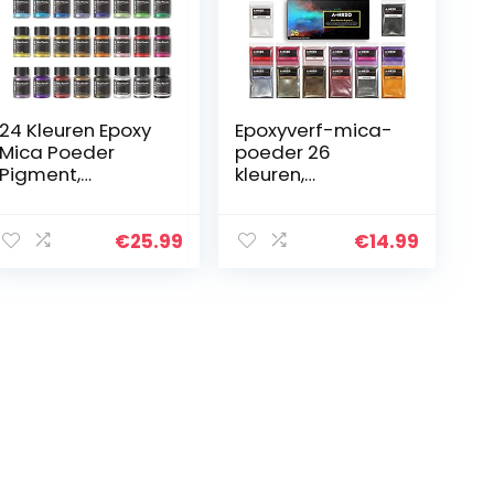
24 Kleuren Epoxy
Epoxyverf-mica-
Mica Poeder
poeder 26
Pigment,
kleuren,
Cosmetische
natuurlijke
Kwaliteit
pigmenten van
Natuurlijk
cosmetische
€
25.99
€
14.99
Pigment, Gebruikt
kwaliteit, gebruikt
In Zeep Kleurstof,
in
Kaarsen…
zeepkleurstoffen,
kaarsen…