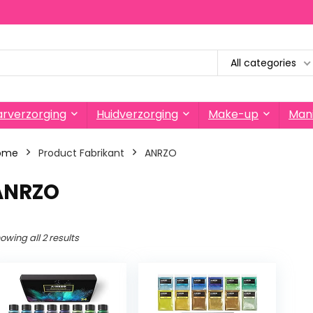
All categories
rverzorging
Huidverzorging
Make-up
Mani
ome
Product Fabrikant
‎ANRZO
‎ANRZO
owing all 2 results