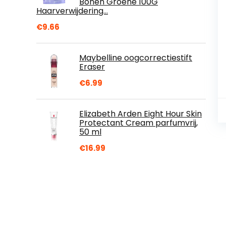
Bonen Groene 100G
Haarverwijdering…
€
9.66
Maybelline oogcorrectiestift
Eraser
€
6.99
Elizabeth Arden Eight Hour Skin
Protectant Cream parfumvrij,
50 ml
€
16.99