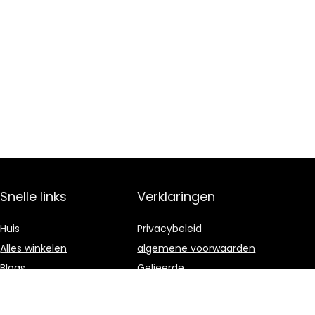
Snelle links
Verklaringen
Huis
Privacybeleid
Alles winkelen
algemene voorwaarden
Blogs
Gelieerde
openbaarmaking
Onze webshops
Adverteren