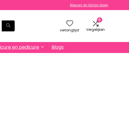
Nieuws en blogs lezen
0
Vergelijken
verlanglijst
cure en pedicure
Blogs