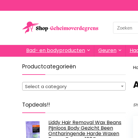
Search
for:
Bad- en bodyproducten
Geuren
Haa
Productcategorieën
H
Select a category
Topdeals!!
Sh
Liddy Hair Removal Wax Beans
Pijnloos Body Gezicht Been
Ontharingende Harde Waxen