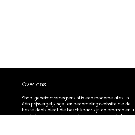
Over ons
Shop-geheimoverdegrens.nl is een moderne alles-in-
één prijsvergelijkings- en beoordelingswebsite die de
beste deals biedt die beschikbaar zijn op amazon en u
op de hoogte houdt via de laatst toegevoegde blogs.
Alle afbeeldingen zijn auteursrechtelijk beschermd
door hun respectievelijke eigenaren. Alle geciteerde
inhoud is afgeleid van hun respectievelijke bronnen.