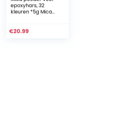
epoxyhars, 32
kleuren *5g Mica
pigment poeder
Metallic kleuren
Shimmer
€
20.99
Glitterpoeder, voor
het maken…