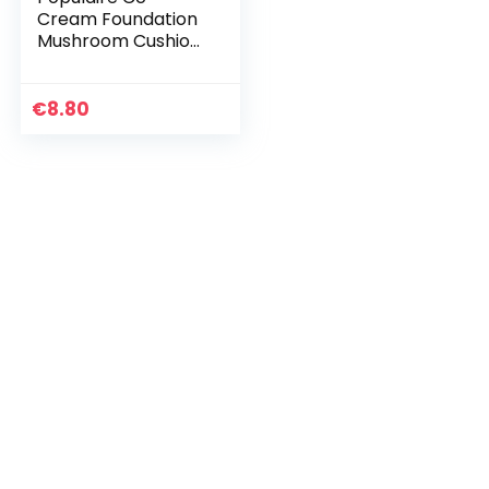
Cream Foundation
Mushroom Cushion
Beauty Cream
Natural Concealer
Natural Color 2
€
8.80