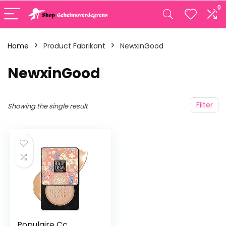
0
Home
Product Fabrikant
‎NewxinGood
‎NewxinGood
Filter
Showing the single result
Populaire Cc