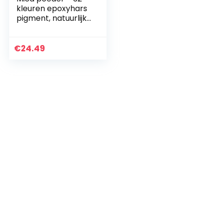
kleuren epoxyhars
pigment, natuurlijke
zeepkleurstof,
metallic
poederkleurstof
€
24.49
voor het maken
van…