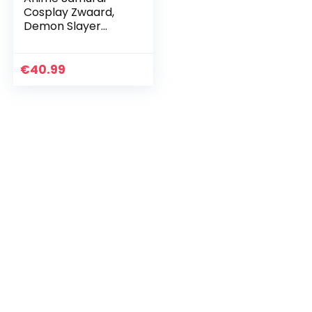
Cosplay Zwaard,
Demon Slayer
Blade COS Houten
Zwaard Kamado
Tanjirou Prop
€
40.99
Wapen Model voor
Anime…