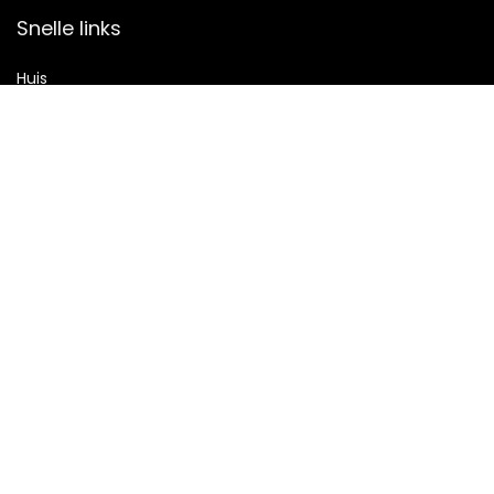
Snelle links
Huis
Alles winkelen
Blogs
Onze webshops
Adverteren
Verklaringen
Privacybeleid
algemene voorwaarden
Gelieerde openbaarmaking
2022 © Shop-geheimoverdegrens.nl Alle rechten