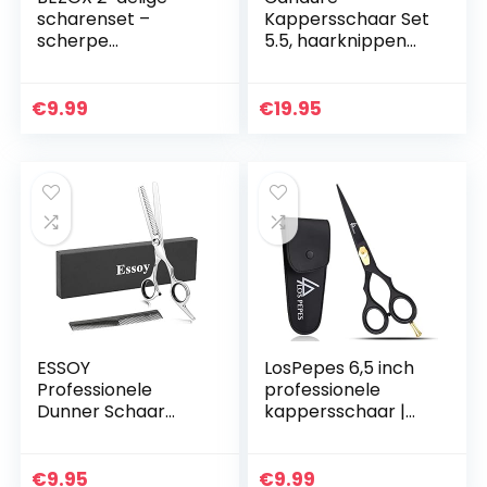
scharenset –
Kappersschaar Set
scherpe
5.5, haarknippen
nagelschaartje,
schaar met Etui
nagelriemschaar,
voor Salons
wenkbrauwpoetss
Kapper, Heren,
€
9.99
€
19.95
chaar,
Dames,
nagelriemschaar…
roestvrijstalen (2H…
ESSOY
LosPepes 6,5 inch
Professionele
professionele
Dunner Schaar
kappersschaar |
Haar Knippen
kappersschaar
Tandenschaar
met verstelbare
(6.7-
schroeven |
€
9.95
€
9.99