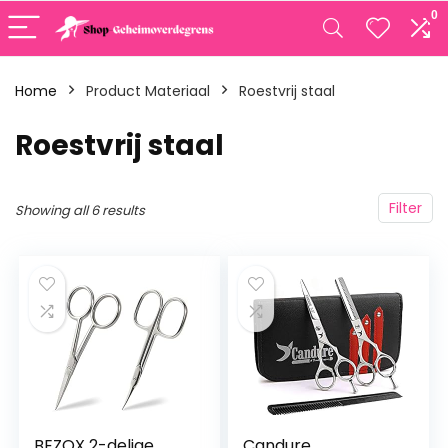
0
Home
Product Materiaal
‎Roestvrij staal
‎Roestvrij staal
Filter
Showing all 6 results
BEZOX 2-delige
Candure