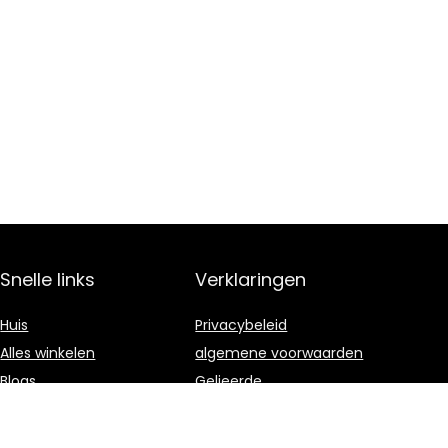
Snelle links
Verklaringen
Huis
Privacybeleid
Alles winkelen
algemene voorwaarden
Blogs
Gelieerde
openbaarmaking
Onze webshops
Adverteren