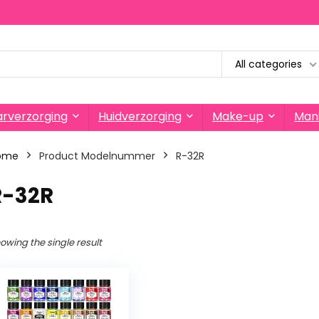
All categories
rverzorging
Huidverzorging
Make-up
Mani
ome
Product Modelnummer
‎R-32R
R-32R
owing the single result