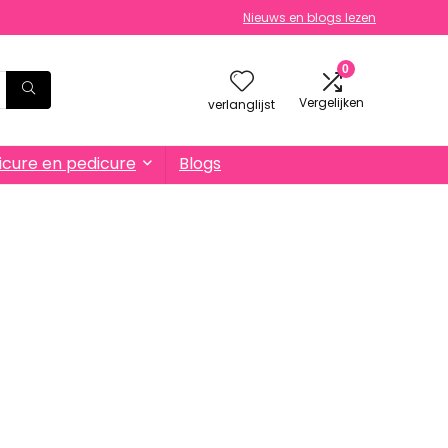
Nieuws en blogs lezen
0
Vergelijken
verlanglijst
cure en pedicure
Blogs