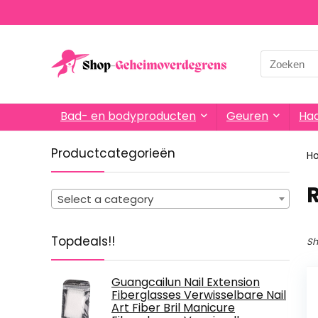
Search
for:
Bad- en bodyproducten
Geuren
Haa
Productcategorieën
H
‎
Select a category
Topdeals!!
Sh
Guangcailun Nail Extension
Fiberglasses Verwisselbare Nail
Art Fiber Bril Manicure