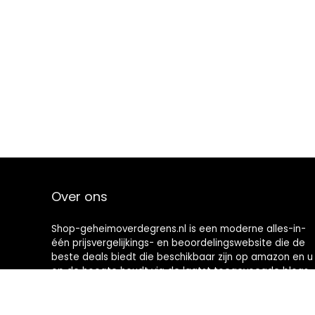
Over ons
Shop-geheimoverdegrens.nl is een moderne alles-in-
één prijsvergelijkings- en beoordelingswebsite die de
beste deals biedt die beschikbaar zijn op amazon en u
op de hoogte houdt via de laatst toegevoegde blogs.
Alle afbeeldingen zijn auteursrechtelijk beschermd
door hun respectievelijke eigenaren. Alle geciteerde
inhoud is afgeleid van hun respectievelijke bronnen.