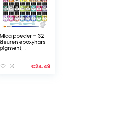
Mica poeder – 32
kleuren epoxyhars
pigment,
natuurlijke
zeepkleurstof,
metallic
€
24.49
poederkleurstof
voor het maken
van…