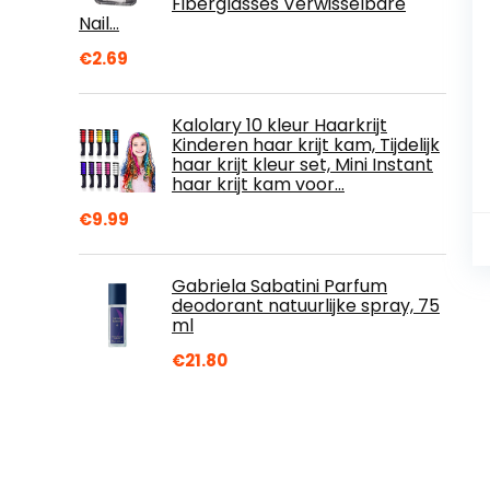
Fiberglasses Verwisselbare
Nail…
€
2.69
Kalolary 10 kleur Haarkrijt
Kinderen haar krijt kam, Tijdelijk
haar krijt kleur set, Mini Instant
haar krijt kam voor…
€
9.99
Gabriela Sabatini Parfum
deodorant natuurlijke spray, 75
ml
€
21.80