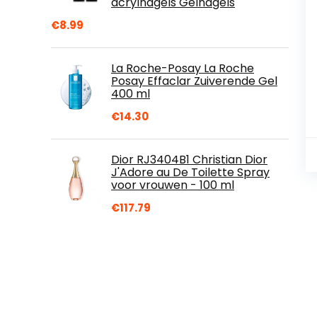
acrylnagels Gelnagels
€
8.99
La Roche-Posay La Roche
Posay Effaclar Zuiverende Gel
400 ml
€
14.30
Dior RJ3404B1 Christian Dior
J'Adore au De Toilette Spray
voor vrouwen - 100 ml
€
117.79