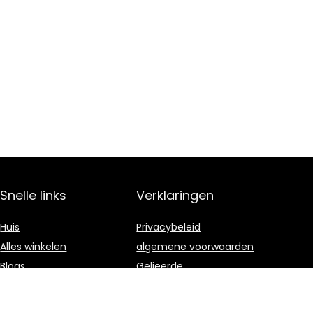
Snelle links
Verklaringen
Huis
Privacybeleid
Alles winkelen
algemene voorwaarden
Blogs
Gelieerde
openbaarmaking
Onze webshops
Adverteren