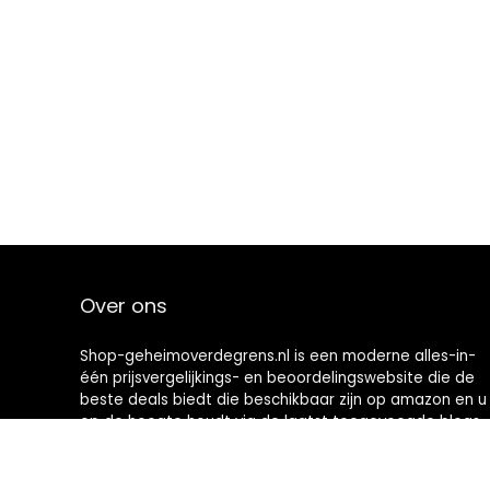
Over ons
Shop-geheimoverdegrens.nl is een moderne alles-in-
één prijsvergelijkings- en beoordelingswebsite die de
beste deals biedt die beschikbaar zijn op amazon en u
op de hoogte houdt via de laatst toegevoegde blogs.
Alle afbeeldingen zijn auteursrechtelijk beschermd
door hun respectievelijke eigenaren. Alle geciteerde
inhoud is afgeleid van hun respectievelijke bronnen.