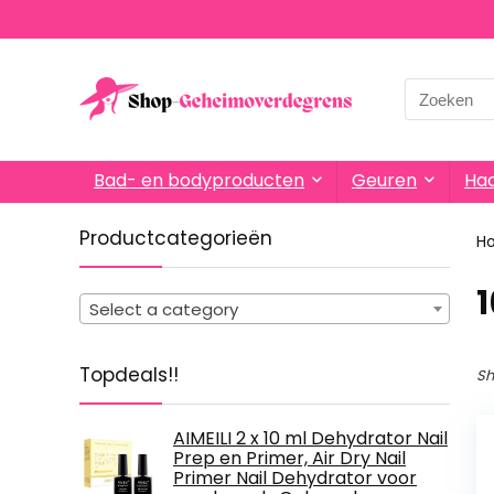
Search
for:
Bad- en bodyproducten
Geuren
Haa
Productcategorieën
H
‎
Select a category
Topdeals!!
Sh
AIMEILI 2 x 10 ml Dehydrator Nail
Prep en Primer, Air Dry Nail
Primer Nail Dehydrator voor