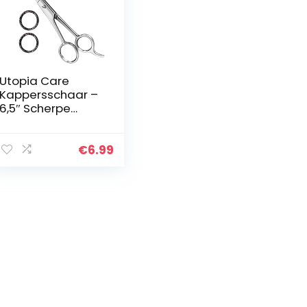
Utopia Care
Kappersschaar –
6,5″ Scherpe
Roestvrij Staal
Haarknipschaar
En Kapperssalon
€
6.99
Schaar Voor
Professioneel
Kappers, Mannen,
Vrouwen,
Kinderen En
Volwassenen
(Zilver)