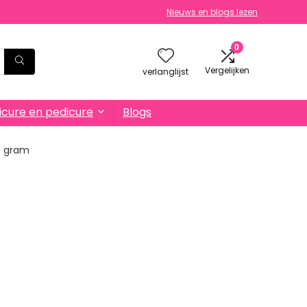
Nieuws en blogs lezen
0
Vergelijken
verlanglijst
cure en pedicure
Blogs
75 gram