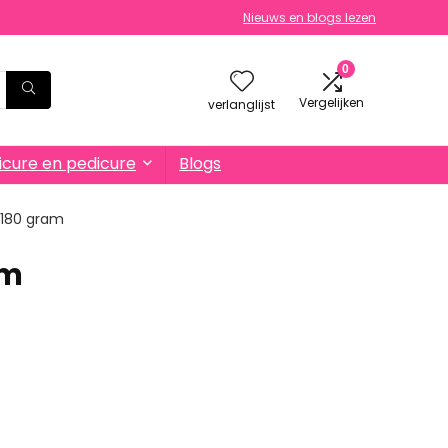
Nieuws en blogs lezen
0
Vergelijken
verlanglijst
cure en pedicure
Blogs
; 180 gram
am