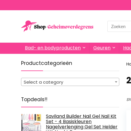
Search
for:
Bad- en bodyproducten
Geuren
Haa
Productcategorieën
H
‎
Select a category
Topdeals!!
Sh
Saviland Builder Nail Gel Nail Kit
Set - 4 Basiskleuren
Nagelverlenging Gel Set Helder