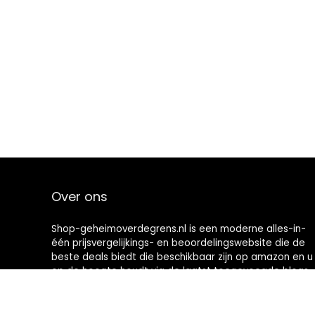
Over ons
Shop-geheimoverdegrens.nl is een moderne alles-in-
één prijsvergelijkings- en beoordelingswebsite die de
beste deals biedt die beschikbaar zijn op amazon en u
op de hoogte houdt via de laatst toegevoegde blogs.
Alle afbeeldingen zijn auteursrechtelijk beschermd
door hun respectievelijke eigenaren. Alle geciteerde
inhoud is afgeleid van hun respectievelijke bronnen.