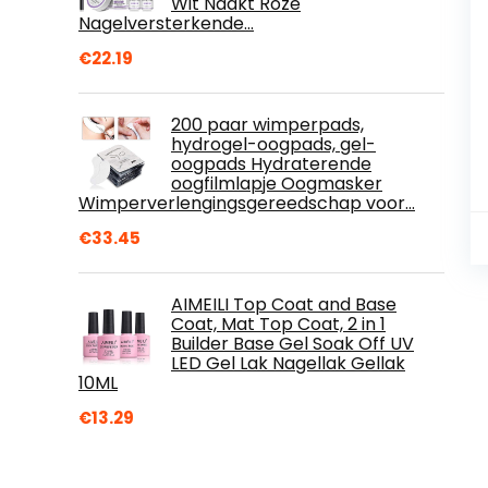
Wit Naakt Roze
Nagelversterkende…
€
22.19
200 paar wimperpads,
hydrogel-oogpads, gel-
oogpads Hydraterende
oogfilmlapje Oogmasker
Wimperverlengingsgereedschap voor…
€
33.45
AIMEILI Top Coat and Base
Coat, Mat Top Coat, 2 in 1
Builder Base Gel Soak Off UV
LED Gel Lak Nagellak Gellak
10ML
€
13.29