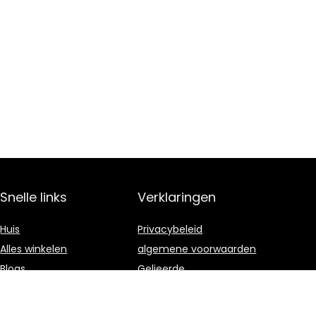
Snelle links
Verklaringen
Huis
Privacybeleid
Alles winkelen
algemene voorwaarden
Blogs
Gelieerde
openbaarmaking
Onze webshops
Adverteren