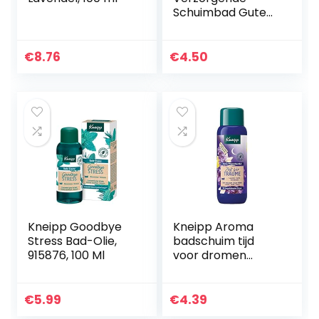
Schuimbad Gute
Laune, 400 Ml
€
8.76
€
4.50
Kneipp Goodbye
Kneipp Aroma
Stress Bad-Olie,
badschuim tijd
915876, 100 Ml
voor dromen
lavendel vanille en
avondbloem, 400
ml
€
5.99
€
4.39