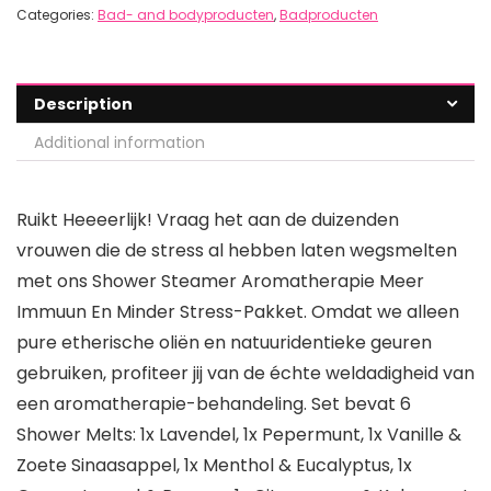
Categories:
Bad- and bodyproducten
,
Badproducten
Description
Additional information
Ruikt Heeeerlijk! Vraag het aan de duizenden
vrouwen die de stress al hebben laten wegsmelten
met ons Shower Steamer Aromatherapie Meer
Immuun En Minder Stress-Pakket. Omdat we alleen
pure etherische oliën en natuuridentieke geuren
gebruiken, profiteer jij van de échte weldadigheid van
een aromatherapie-behandeling. Set bevat 6
Shower Melts: 1x Lavendel, 1x Pepermunt, 1x Vanille &
Zoete Sinaasappel, 1x Menthol & Eucalyptus, 1x