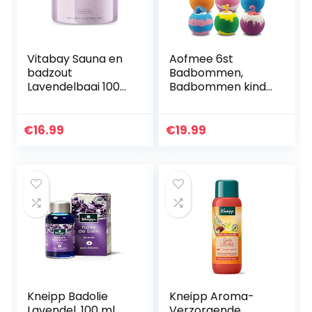
Vitabay Sauna en
Aofmee 6st
badzout
Badbommen,
Lavendelbaai 1000
Badbommen kind,
g – Zachte
Badbommen
lichaamsscrub –
Kinderen Gift Set,
geschikt voor
Badbommen
€
16.99
€
19.99
whirlpool
Geschenken Set,
Badballen
Vrouwen Gift Set…
Kneipp Badolie
Kneipp Aroma-
Lavendel, 100 ml
Verzorgende