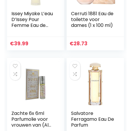
Issey Miyake L’eau
Cerruti 1881 Eau de
D’Issey Pour
toilette voor
Femme Eau de
dames (1 x 100 ml)
Toilette Spray
€
39.99
€
28.73
Zachte 6x 6ml
Salvatore
Parfumolie voor
Ferragamo Eau De
vrouwen van (Al
Parfum
Rehab)…