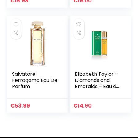
€
15.98
€
19.00
mannen | verfrist
koelt…
Salvatore
Elizabeth Taylor –
Ferragamo Eau De
Diamonds and
Parfum
Emeralds – Eau de
Toilette Spray –
Oriëntaalse
bloemengeur – 100
€
53.99
€
14.90
ml