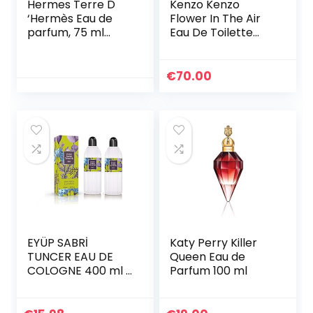
Hermes Terre D
Kenzo Kenzo
‘Hermès Eau de
Flower In The Air
parfum, 75 ml
Eau De Toilette
verstuiver
Spray 50ml
€
70.00
EYÜP SABRİ
Katy Perry Killer
TUNCER EAU DE
Queen Eau de
COLOGNE 400 ml 2
Parfum 100 ml
stuks lavendel |
unisex | geurwater
| scheerwater