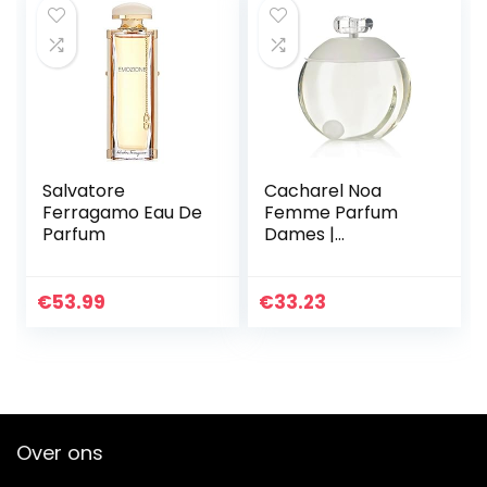
Salvatore
Cacharel Noa
Ferragamo Eau De
Femme Parfum
Parfum
Dames |
toiletwater |
parfum dames |
Damesgeuren |
€
53.99
€
33.23
Noa Prafum |
damesparfum |
bloemige geur
Over ons