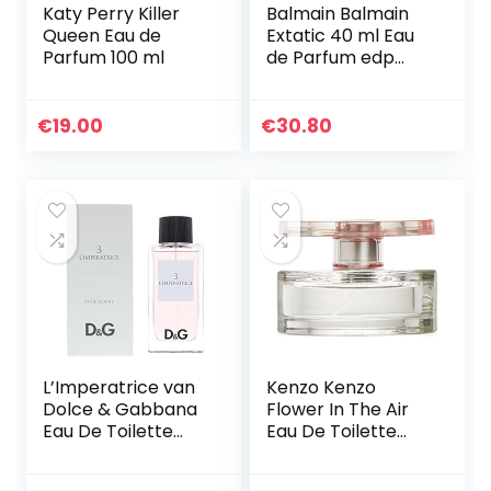
Katy Perry Killer
Balmain Balmain
Queen Eau de
Extatic 40 ml Eau
Parfum 100 ml
de Parfum edp
Spray Profumo
Donna,40 ml (1er-
pakket)
€
19.00
€
30.80
L’Imperatrice van
Kenzo Kenzo
Dolce & Gabbana
Flower In The Air
Eau De Toilette
Eau De Toilette
voor dames, 100 ml
Spray 50ml