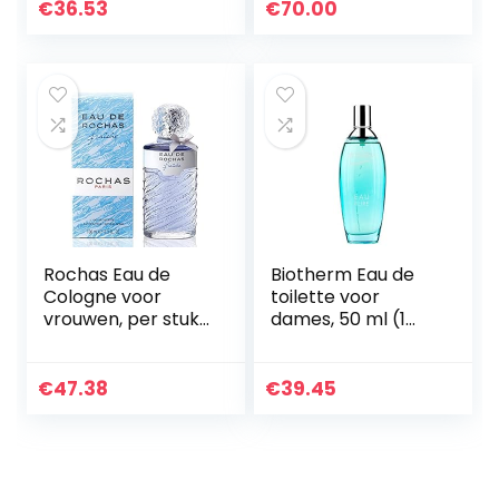
€
36.53
€
70.00
Rochas Eau de
Biotherm Eau de
Cologne voor
toilette voor
vrouwen, per stuk
dames, 50 ml (1
verpakt (1 x 100
pak)
ml)
€
47.38
€
39.45