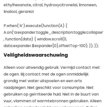
ethylhexanote, citral, hydroxycitronelal, limoneen,
linalool, geraniol
P.when(‘A’).execute(function(A) {
A.on(‘a:expander:toggle_description:toggle:collapse’
, function(data) { window.scroll(0,
data.expander.$expander[0].offsetTop-100); }); });
Veiligheidswaarschuwing
Alleen voor uitwendig gebruik. Vermijd contact met
de ogen. Bij contact met de ogen onmiddellijk
grondig met water uitspoelen en een arts
raadplegen. Niet geschikt voor consumptie. Niet
gebruiken op geïrriteerde huid. Niet in de buurt van
vuur, vlammen of warmtebronnen gebruiken. Alleen